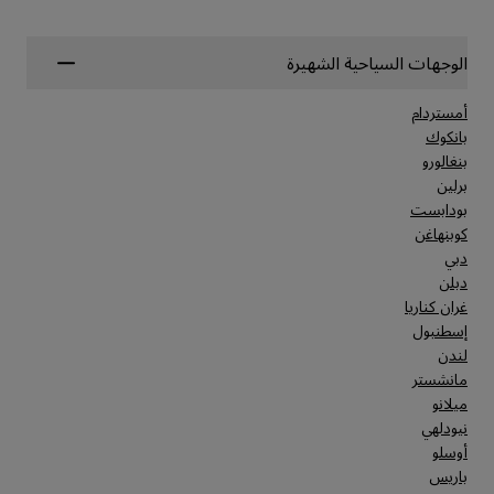
الوجهات السياحية الشهيرة
أمستردام
بانكوك
بنغالورو
برلين
بودابست
كوبنهاغن
دبي
دبلن
غران كناريا
إسطنبول
لندن
مانشستر
ميلانو
نيودلهي
أوسلو
باريس