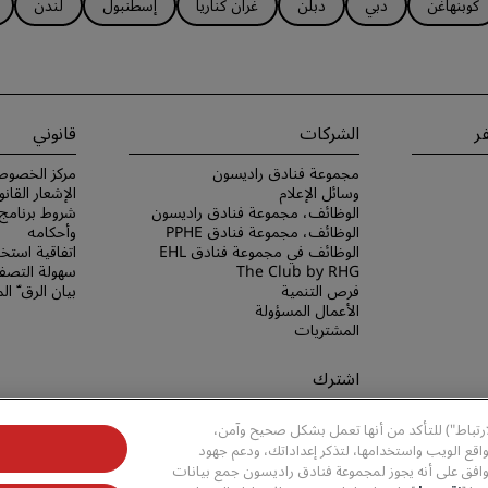
كوبنهاغن
دبي
دبلن
غران كناريا
إسطنبول
لندن
ر
الشركات
قانوني
مجموعة فنادق راديسون
مركز الخصوص
وسائل الإعلام
الإشعار القانو
الوظائف، مجموعة فنادق راديسون
الوظائف، مجموعة فنادق PPHE
وأحكامه
الوظائف في مجموعة فنادق EHL
اتفاقية استخد
The Club by RHG
سهولة التصفح
فرص التنمية
بيان الرق ّ ا
الأعمال المسؤولة
المشتريات
اشترك
لا تفوّت فرصة الحصول على أفضل
ارتباط") للتأكد من أنها تعمل بشكل صحيح وآمن،
عروضنا
قع الويب واستخدامها، لتذكر إعداداتك، ودعم جهود
وافق على أنه يجوز لمجموعة فنادق راديسون جمع بيانات