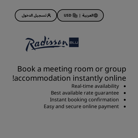
العربية
|
USD
تسجيل الدخول
Rad
عروض الفنادق
استكشف عروضنا
Book a meeting room or group
ابدأ الآن لربح الكثير
accommodation instantly online!
Deals of the Day
Real-time availability
احجز مقدمًا
Best available rate guarantee
 قريبًا
اطلع على الباقات المتاحة لدينا
Instant booking confirmation
Easy and secure online payment
أفكار السفر
فنادق مناسبة للعائلات
Rad Pets