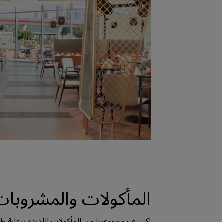
المأكولات والمشروبا
اكتشف مجموعتنا من المأكولات اللذيذة برعاية طه