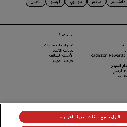
مانشستر
ميلانو
نيودلهي
أوسلو
باريس
مساعدة
ية
تنبيهات للمستهلكين
ني
بيانات الاتصال
شروط برنامج Radisson Rewards
الأسئلة الشائعة
خريطة الموقع
ام الموقع
 الرقمي
لمعاصر
قبول جميع ملفات تعريف الارتباط