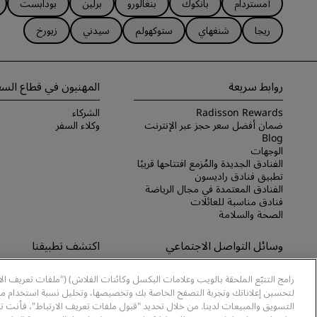
أمستردام
بانكوك
بنغالورو
برلين
بودابست
ريجا
شنغهاي
ستوكهولم
سيدني
زيورخ
روابط سريعة
المهنيون في قطاع السف
Radisson Rewards
الشركاء
ضمان أفضل سعر حجز عبر الإنترنت
وكلاء السفر
Blog
الوجهات
الفنادق الجديدة والمُزمع افتتاحها قريبًا
تطبيق فنادق راديسون
الفنادق المعتمدة في مجال الرياضة
فنادق مناسبة للعائلات
الصحة والسلامة
وسائل التواصل الاجتماعي
اكتشف تطبيقنا
علامات فنادق راديسون التجارية
اكتشف تطبيق Radisson Hotels
رامج التتبّع الملحقة بالويب وعلامات البكسل وكائنات الفلاش) ("ملفات تعريف ال
لتحسين إعلاناتك وتجربة التصفح الخاصة بك وتخصيصها، وتحليل نسبة استخدام موا
التسويق والمبيعات لدينا. من خلال تحديد "قبول ملفات تعريف الارتباط"، فأنت ت