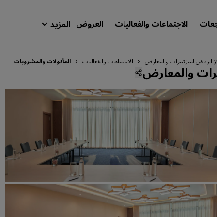
جعات
الاجتماعات والفعاليات
العروض
المزيد
isson Rewards
حجوزاتي
ز الرياض للمؤتمرات والمعارض
الاجتماعات والفعاليات
المأكولات والمشروبات
مرات والمعارض
ابحث عن فندقك
الوجهات
المنتجعات
شقق فندقية مجهزة
فنادق قريبة من المطار
الفنادق الجديدة والمرتقب افتتاحها
الاجتماعات والفعاليات
استكشف برنامج Radisson Meetings
احجز اجتماعًا