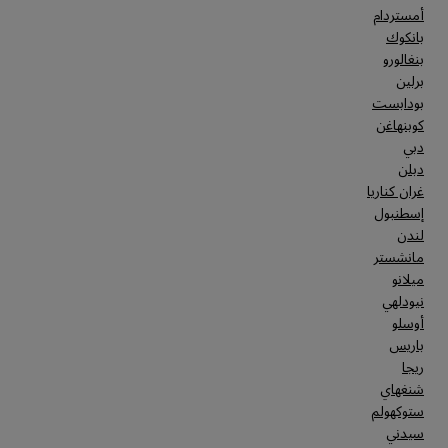
أمستردام
بانكوك
بنغالورو
برلين
بودابست
كوبنهاغن
دبي
دبلن
غران كناريا
إسطنبول
لندن
مانشستر
ميلانو
نيودلهي
أوسلو
باريس
ريجا
شنغهاي
ستوكهولم
سيدني