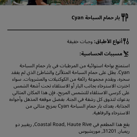
بار حمام السباحة Cyan
أنواع الأطباق:
وجبات خفيفة
مسببات الحساسية:
استمتع بواحة استوائية من المرطبات في بار حمام السباحة
Cyan. يطل على حمام السباحة المتلألئ والشاطئ الذي لم يفقد
سحره، ويقدم مجموعة رائعة من الكوكتيلات والمشروبات. سواء
اخترت الاسترخاء بجانب البار أو الاستلقاء تحت أشعة الشمس
على كرسي الاستلقاء للتشمس المريح، فإن هذا المكان المثالي
يدعوك لتذوق كل رشفة في الجنة. بفضل موقعه المذهل وأجواءه
الجذابة، يعدك بار حمام السباحة Cyan بمزيج مثالي من
الاسترخاء والرفاهية.
يقع هذا المطعم في Coastal Road, Haute Rive, ريفيير دو
ريمبار, 31201, موريشيوس