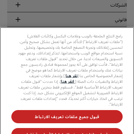
Blog
الشركاء
الشركات
الوجهات
وكلاء السفر
الفنادق الجديدة والمُزمع افتتاحها قريبًا
مجموعة فنادق راديسون
قانوني
تطبيق فنادق راديسون
وسائل الإعلام
الفنادق المعتمدة في مجال الرياضة
الوظائف، مجموعة فنادق راديسون
مركز الخصوصية
مساعدة
فنادق مناسبة للعائلات
رامج التتبّع الملحقة بالويب وعلامات البكسل وكائنات الفلاش)
الوظائف، مجموعة فنادق PPHE
الإشعار القانوني
الصحة والسلامة
("ملفات تعريف الارتباط") للتأكد من أنها تعمل بشكل صحيح وآمن،
الوظائف في مجموعة فنادق EHL
شروط برنامج Radisson Rewards وأحكامه
تنبيهات للمستهلكين
لتحسين إعلاناتك وتجربة التصفح الخاصة بك وتخصيصها، وتحليل
The Club by RHG
وسائل التواصل الاجتماعي
اتفاقية استخدام الموقع
نسبة استخدام مواقع الويب واستخدامها، لتذكر إعداداتك، ودعم جهود
بيانات الاتصال
فرص التنمية
التسويق والمبيعات لدينا. من خلال تحديد "قبول ملفات تعريف
سهولة التصفح الرقمي
الأسئلة الشائعة
علامات فنادق راديسون التجارية
الأعمال المسؤولة
الارتباط"، فأنت توافق على أنه يجوز لمجموعة فنادق راديسون جمع
بيان الرق ّ المعاصر
خريطة الموقع
بيانات عنك واستخدام ملفات تعريف الارتباط كما هو موضح في
المشتريات
إشعار الخصوصية الخاص بنا [
نقر هنا
] وإشعار ملفات تعريف
الارتباط والتقنيات ذات الصلة [
انقر هنا
]. إذا حددت "قبول ملفات
تعريف الارتباط الأساسية فقط"، فسنقوم فقط بتخزين ملفات تعريف
الارتباط الضرورية لتشغيل الموقع الإلكتروني بشكل جيد. إذا كنت
ترغب في اتخاذ خيارات أكثر تحديدًا، فحدد "إعدادات ملفات تعريف
الارتباط".
لا تفوّت فرصة الحصول على أفضل عروضنا
قبول جميع ملفات تعريف الارتباط