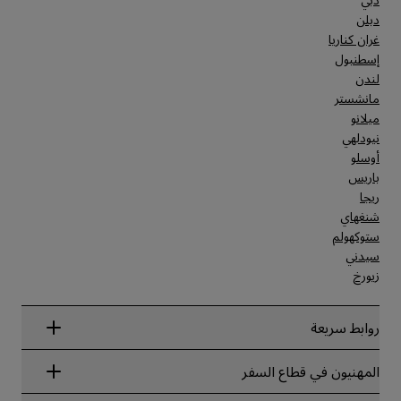
دبلن
غران كناريا
إسطنبول
لندن
مانشستر
ميلانو
نيودلهي
أوسلو
باريس
ريجا
شنغهاي
ستوكهولم
سيدني
زيورخ
روابط سريعة
Radisson Rewards
المهنيون في قطاع السفر
ضمان أفضل سعر حجز عبر الإنترنت