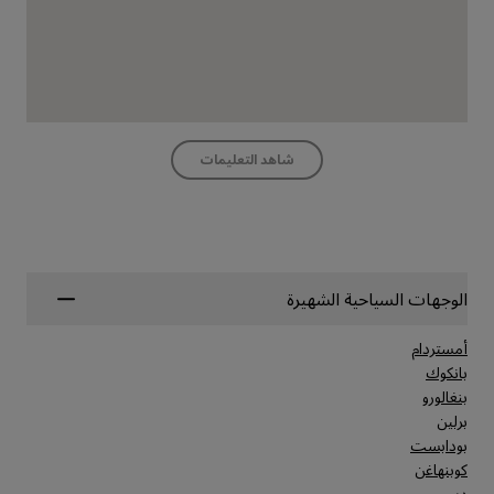
شاهد التعليمات
الوجهات السياحية الشهيرة
أمستردام
بانكوك
بنغالورو
برلين
بودابست
كوبنهاغن
دبي