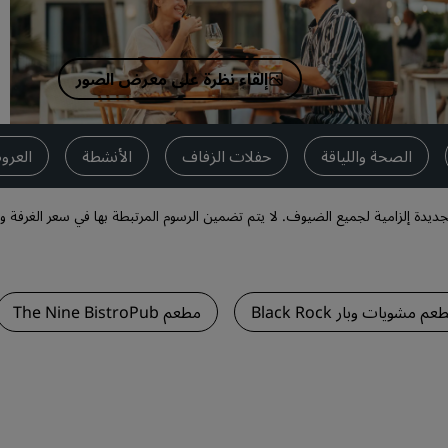
اطلب عرض أسعار
وجهات الفعاليات
إلقاء نظرة على معرض الصور
حلول الصناعة
البحث عن الرحلات
الصحة واللياقة
حفلات الزفاف
الأنشطة
العر
البحث عن الرحلات
جديدة إلزامية لجميع الضيوف. لا يتم تضمين الرسوم المرتبطة بها في سعر الغرفة 
تناول الطعام
البحث عن مطعم
م مشويات وبار Black Rock
مطعم The Nine BistroPub
الخدمات الرقمية
تطبيق فنادق راديسون