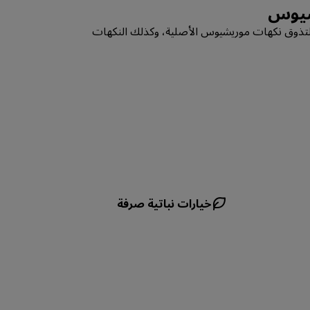
شيوس
الانضمام
ةً لتذوق نكهات موريشيوس الأصلية، وكذلك النكهات
خيارات نباتية صرفة