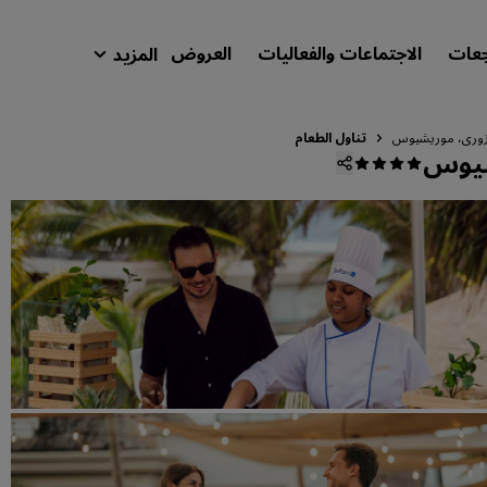
جعات
الاجتماعات والفعاليات
العروض
المزيد
isson Rewards
حجوزاتي
أزوري، موريشيوس
تناول الطعام
شيوس
ابحث عن فندقك
الوجهات
المنتجعات
شقق فندقية مجهزة
فنادق قريبة من المطار
الفنادق الجديدة والمرتقب افتتاحها
الاجتماعات والفعاليات
استكشف برنامج Radisson Meetings
احجز اجتماعًا