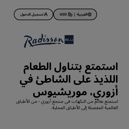
العربية
|
USD
تسجيل الدخول
Rad
عروض الفنادق
استكشف عروضنا
استمتع بتناول الطعام
ابدأ الآن لربح الكثير
اللذيذ على الشاطئ في
Deals of the Day
احجز مقدمًا
أزوري، موريشيوس
 قريبًا
اطلع على الباقات المتاحة لدينا
استمتع بعالم من النكهات في منتجع أزوري - من الأطباق
العالمية المفضلة إلى الأطباق المحلية.
أفكار السفر
فنادق مناسبة للعائلات
Rad Pets