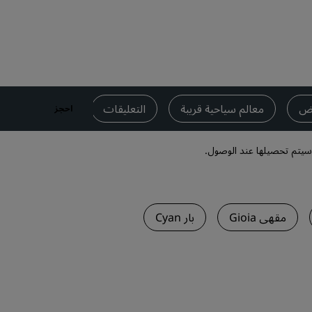
قاعات الزفاف
إقامات مستدامة
إقامات الفرق الرياضية
مسافر بغرض العمل
فنادق في وسط المدينة
وض
معالم سياحية قريبة
التعليقات
بيانات الاتصال
احجز
تفضل بزيارة مدونتنا
وسيتم تحصيلها عند الوصول.
Radisson Rewards
استكشف برنامج Radisson Rewards
المزايا
مقهى Gioia
بار Cyan
كيفية استخدام النقاط
كيفية ربح النقاط
موظفو الحجز ومُنظِّمو الرحلات