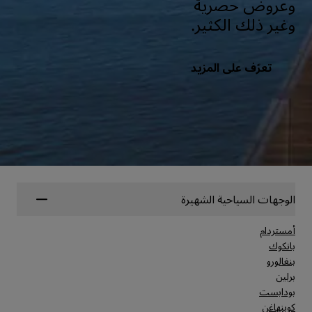
وعروض حصرية
وغير ذلك الكثير.
تعرّف على المزيد
الوجهات السياحية الشهيرة
أمستردام
بانكوك
بنغالورو
برلين
بودابست
كوبنهاغن