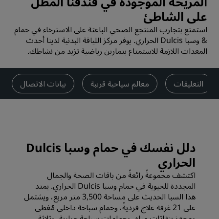
المريحة الموجودة في فندقنا المطل
على الشاطئ
استمتع بتجارب المنتجع الصحي الباعثة على الاسترخاء في حمام
& وسبا Dulcis الحراري. يوفر مركز اللياقة البدنية لدينا أحدث
المعدات اللازمة للاستمتاع بتمارين رياضية تزيد من نشاطك.
التعليقات
معالم سياحية قريبة
بيانات الاتصال
دلل نفسك في حمام وسبا Dulcis
الحراري
اكتشف مجموعةً رائعةً من باقات الصحة والجمال
المجددة للحيوية في حمام وسبا Dulcis الحراري. يمتد
هذا السبا الحديث على مساحة 3,500 متر مربع، ويشتمل
على 21 غرفة علاج فرديةً، وحمام سباحة داخلي مُغطى
ومجهز بنفاثات مياه، وحمامات سباحة حرارية، وثلاثة