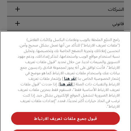
Blog
الشركاء
الشركات
الوجهات
وكلاء السفر
الفنادق الجديدة والمُزمع افتتاحها قريبًا
مجموعة فنادق راديسون
قانوني
تطبيق فنادق راديسون
وسائل الإعلام
الفنادق المعتمدة في مجال الرياضة
الوظائف، مجموعة فنادق راديسون
مركز الخصوصية
مساعدة
فنادق مناسبة للعائلات
رامج التتبّع الملحقة بالويب وعلامات البكسل وكائنات الفلاش)
الوظائف، مجموعة فنادق PPHE
الإشعار القانوني
الصحة والسلامة
("ملفات تعريف الارتباط") للتأكد من أنها تعمل بشكل صحيح وآمن،
الوظائف في مجموعة فنادق EHL
شروط برنامج Radisson Rewards وأحكامه
تنبيهات للمستهلكين
لتحسين إعلاناتك وتجربة التصفح الخاصة بك وتخصيصها، وتحليل
The Club by RHG
وسائل التواصل الاجتماعي
اتفاقية استخدام الموقع
نسبة استخدام مواقع الويب واستخدامها، لتذكر إعداداتك، ودعم جهود
بيانات الاتصال
فرص التنمية
التسويق والمبيعات لدينا. من خلال تحديد "قبول ملفات تعريف
سهولة التصفح الرقمي
الأسئلة الشائعة
علامات فنادق راديسون التجارية
الأعمال المسؤولة
الارتباط"، فأنت توافق على أنه يجوز لمجموعة فنادق راديسون جمع
بيان الرق ّ المعاصر
خريطة الموقع
بيانات عنك واستخدام ملفات تعريف الارتباط كما هو موضح في
المشتريات
إشعار الخصوصية الخاص بنا [
نقر هنا
] وإشعار ملفات تعريف
الارتباط والتقنيات ذات الصلة [
انقر هنا
]. إذا حددت "قبول ملفات
تعريف الارتباط الأساسية فقط"، فسنقوم فقط بتخزين ملفات تعريف
الارتباط الضرورية لتشغيل الموقع الإلكتروني بشكل جيد. إذا كنت
ترغب في اتخاذ خيارات أكثر تحديدًا، فحدد "إعدادات ملفات تعريف
الارتباط".
لا تفوّت فرصة الحصول على أفضل عروضنا
قبول جميع ملفات تعريف الارتباط