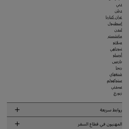
دبي
دبلن
غران كناريا
إسطنبول
لندن
مانشستر
ميلانو
نيودلهي
أوسلو
باريس
ريجا
شنغهاي
ستوكهولم
سيدني
زيورخ
روابط سريعة
Radisson Rewards
المهنيون في قطاع السفر
ضمان أفضل سعر حجز عبر الإنترنت