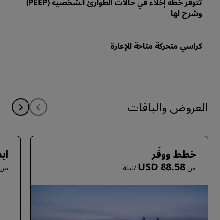
تتوفر خطة إخلاء في حالات الطوارئ الشخصية (PEEP)
وشرح لها
كراسي متحركة متاحة للإعارة
العروض والباقات
خطط ووفّر
ابد
USD 88.58
من
/ليلة
من