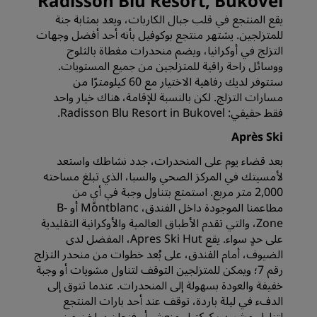
Radisson Blu Resort, Bukovel
يقع المنتجع في قلب جبال الكاربات، ويعد بمثابة جنة
للمتزلجين. يشتهر منتجع بوكوفيل بأنه أحد أفضل وجهات
التزلج في أوكرانيا، ويضم منحدرات مغطاة بالثلوج
ووسائل راحة راقية للمتزلجين من جميع المستويات.
ستتوفر لديك رفاهية الاختيار مع 60 كيلومترًا من
مسارات التزلج. لكن بالنسبة للإقامة، هناك خيار واحد
فقط حقيقي: Radisson Blu Resort in Bukovel.
Après Ski
بعد قضاء يوم على المنحدرات، جدد نشاطك واستعد
لأمسيتك في المركز الصحي والسبا، الذي تبلغ مساحته
2,000 متر مربع. استمتع بتناول وجبة في أيٍ من
مطاعمنا الموجودة داخل الفندق، Montblanc أو B-
Zone، والتي تقدم الأطباق العالمية والأوكرانية التقليدية
على حدٍ سواء. يقع Apres Ski Hut، المفضل لدى
الضيوف، أمام الفندق، على بُعد خطوات من منحدر التزلج
رقم 7؛ ويمكن للمتزلجين التوقف لتناول مشويات أو وجبة
خفيفة والعودة بسهولة إلى المنحدرات. عندما تتوق إلى
الدفء في ليلة باردة، توقف عند أحد بارات المنتجع
لتناول مشروب كوكتيل منعش أو فنجان ساخن من