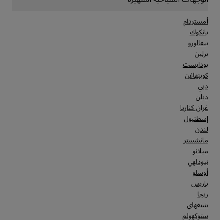
أمستردام
بانكوك
بنغالورو
برلين
بودابست
كوبنهاغن
دبي
دبلن
غران كناريا
إسطنبول
لندن
مانشستر
ميلانو
نيودلهي
أوسلو
باريس
ريجا
شنغهاي
ستوكهولم