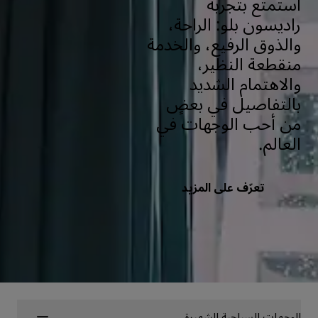
استمتع بتجربة
راديسون بلو: الراحة،
والذوق الرفيع، والخدمة
منقطعة النظير،
والاهتمام الشديد
بالتفاصيل في بعضٍ
من أحب الوجهات في
العالم.
تعرّف على المزيد
الوجهات السياحية الشهيرة