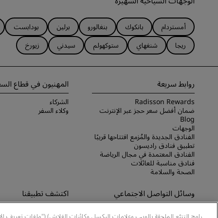
الوجهات السياحية الشهيرة
أمستردام
بانكوك
بنغالورو
برلين
بودابست
ريجا
شنغهاي
ستوكهولم
سيدني
زيورخ
روابط سريعة
المهنيون في قطاع السف
Radisson Rewards
الشركاء
ضمان أفضل سعر حجز عبر الإنترنت
وكلاء السفر
Blog
الوجهات
الفنادق الجديدة والمُزمع افتتاحها قريبًا
تطبيق فنادق راديسون
الفنادق المعتمدة في مجال الرياضة
فنادق مناسبة للعائلات
الصحة والسلامة
وسائل التواصل الاجتماعي
اكتشف تطبيقنا
علامات فنادق راديسون التجارية
اكتشف تطبيق Radisson Hotels
رامج التتبّع الملحقة بالويب وعلامات البكسل وكائنات الفلاش) ("ملفات تعريف ال