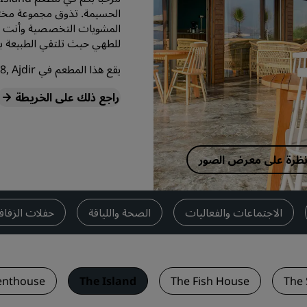
الحسيمة. تذوق مجموعة مختار
اطلب عرض أسعار
وجهات الفعاليات
للطهي حيث تلتقي الطبيعة بال
حلول الصناعة
يقع هذا المطعم في Plage Sfiha KM 8, Ajdir, الحسيمة, 35502, المغرب
راجع ذلك على الخريطة
البحث عن الرحلات
البحث عن الرحلات
 نظرة على معرض الصور
تناول الطعام
البحث عن مطعم
الاجتماعات والفعاليات
الصحة واللياقة
حفلات الزفا
الخدمات الرقمية
تطبيق فنادق راديسون
enthouse
The Island
The Fish House
The 