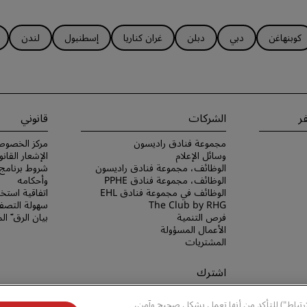
كوبنهاغن
دبي
دبلن
غران كناريا
إسطنبول
لندن
ر
الشركات
قانوني
مجموعة فنادق راديسون
مركز الخصوص
وسائل الإعلام
الإشعار القانو
الوظائف، مجموعة فنادق راديسون
الوظائف، مجموعة فنادق PPHE
وأحكامه
الوظائف في مجموعة فنادق EHL
اتفاقية استخد
The Club by RHG
سهولة التصفح
فرص التنمية
بيان الرق ّ ا
الأعمال المسؤولة
المشتريات
اشترك
لا تفوّت فرصة الحصول على أفضل
ارتباط") للتأكد من أنها تعمل بشكل صحيح وآمن،