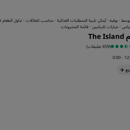
توسط · بوفيه · يُمكن تلبية المتطلبات الغذائية · مناسب للعائلات · تناول الطعام في
راس · خيارات للنباتيين · قائمة المشروبات
The 
(659 تعليقات)
يع