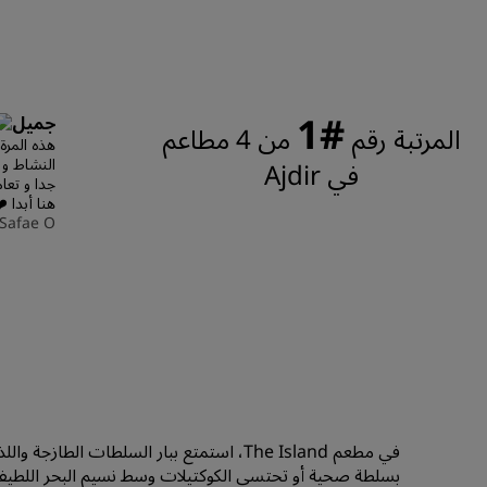
#1
جميل
المرتبة رقم
من 4 مطاعم
هذه المرة 
النشاط و 
في ‪Ajdir‬
جدا و تعا
هنا أبدا ❤
Safae O
في مطعم The Island، استمتع ببار السلطات 
بسلطة صحية أو تحتسي الكوكتيلات وسط نسيم البحر اللطيف، يعد مطعم The Island بمذاق لا مث