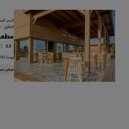
البحر الم
الطلق · ت
مطعم Island
3.5
يوميًا 12:00 - 0:00
عرض سر