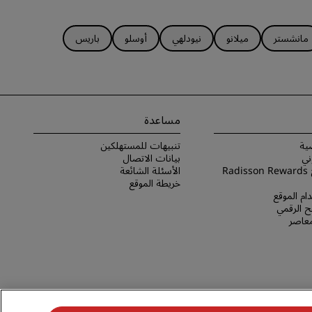
مانشستر
ميلانو
نيودلهي
أوسلو
باريس
مساعدة
ية
تنبيهات للمستهلكين
ني
بيانات الاتصال
شروط برنامج Radisson Rewards
الأسئلة الشائعة
خريطة الموقع
ام الموقع
 الرقمي
لمعاصر