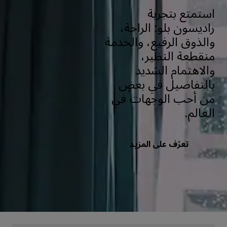
استمتع بتجربة
راديسون بلو: الراحة،
والذوق الرفيع، والخدمة
منقطعة النظير،
والاهتمام الشديد
بالتفاصيل في بعضٍ
من أحب الوجهات في
العالم.
تعرّف على المزيد