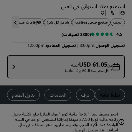
استمتع بملاذ استوائي في العين
الريف
منتجع صحي ورفاهية
شامل كل شئ
إقامات مستدامة
4.5
(3800 تعليقات)
تسجيل الوصول
3:00pm
تسجيل المغادرة
12:00pm
USD 61.05
من
/ليلة
* أقل سعر لمدة الـ 60 يومًا القادمة
نظرة عامة
غرف
الخدمات
تناول الطعام
احجز مسبقًا لعبة "زلاجة مائية كوبرا" ووفر المال! تبلغ تكلفة دخول
زلاجة مائية كوبرا 37.50 درهمًا إماراتيًا للشخص الواحد في الليلة
الواحدة عند تأكيد الحجز. وقد يتم تطبيق سعر مختلف في حال
إضافته عند تسجيل الوصول.