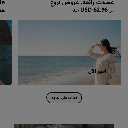
عطلات رائعة. عروض أروع
le
USD 62.96
هذ
من
/ليلة
احجز الآن