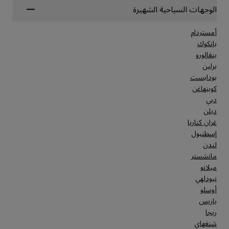
الوجهات السياحية الشهيرة
أمستردام
بانكوك
بنغالورو
برلين
بودابست
كوبنهاغن
دبي
دبلن
غران كناريا
إسطنبول
لندن
مانشستر
ميلانو
نيودلهي
أوسلو
باريس
ريجا
شنغهاي