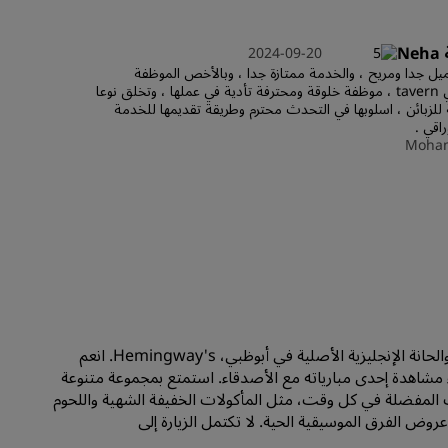
الانضمام
N
2024-09-20
يل جدا ومريح ، والخدمة ممتازة جدا ، وبالأخص الموظفة
Neha في tavern ، موظفة خلوقة ومحترفة تأدية في عملها ، وتخلق نوعا
 للزبائن ، اسلوبها في التحدث محترم وطريقة تقديمها للخدمة
اقي .
Moha
ترحب الأجواء الرائعة بالضيوف في البار الرياضي الأسطوري والحانة الإنجليزية الأصلية في أبوظبي، Hemingway's. انعم
مشاهدة إحدى مبارياته مع الأصدقاء. استمتع بمجموعة متنوعة
 المفضلة في كل وقت، مثل المأكولات الخفيفة الشهية واللحوم
روض الفرق الموسيقية الحية. لا تكتمل الزيارة إلى