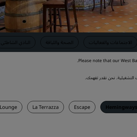
اطلب عرض أسعار
وجهات الفعاليات
حلول الصناعة
الاجتماعات والفعاليات
الصحة واللياقة
النادي الشاطئي
البحث عن الرحلات
البحث عن الرحلات
Please note that our West Ba
تناول الطعام
لتشغيلية. نحن نقدر تفهمك.
البحث عن مطعم
الخدمات الرقمية
 Lounge
La Terrazza
Escape
Hemingway
تطبيق فنادق راديسون