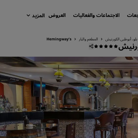
جعات
الاجتماعات والفعاليات
العروض
المزيد
isson Rewards
حجوزاتي
لو، أبوظبي الكورنيش
المطعم والبار
Hemingway’s
ورنيش
ابحث عن فندقك
الوجهات
المنتجعات
شقق فندقية مجهزة
فنادق قريبة من المطار
الفنادق الجديدة والمرتقب افتتاحها
الاجتماعات والفعاليات
استكشف برنامج Radisson Meetings
احجز اجتماعًا