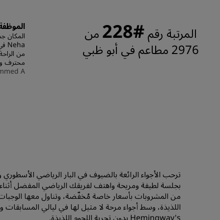
#228
الموظفة eha
المرتبة رقم
من
المكان جم
2976 مطاعم في أبو ظبي
من الراحة
محترف ور
mmed A
بجلسة لطيفة ومريحة واهتف لفريقك الرياضي المفضل أثناء 
من المشروبات بأسعار خاصة مُخفّضة، وتناول معها الوجبات
اللذيذة، وسط أجواء مرحة لا مثيل لها في ليالي المسابقات وع
Hemingway's بدون تجربة اللحوم اللذيذة.