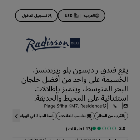
العربية
|
USD
تسجيل الدخول
Rad
عروض الفنادق
استكشف عروضنا
يقع فندق راديسون بلو ريزيدنسز،
ابدأ الآن لربح الكثير
الحُسيمة على واحد من أفضل خلجان
Deals of the Day
البحر المتوسط، ويتميز بإطلالات
احجز مقدمًا
استثنائية على المحيط والحديقة.
 قريبًا
اطلع على الباقات المتاحة لدينا
Plage Sfiha KM7, Residence
بالقرب من المطار
مناسب للعائلات
نمط الحياة في الهواء الطلق
أفكار السفر
2.0
(13 تعليقات)
فنادق مناسبة للعائلات
Rad Pets