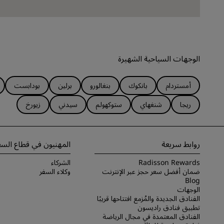
الوجهات السياحية الشهيرة
أمستردام
بانكوك
بنغالورو
برلين
بودابست
ريجا
شنغهاي
ستوكهولم
سيدني
زيورخ
روابط سريعة
المهنيون في قطاع السف
Radisson Rewards
الشركاء
ضمان أفضل سعر حجز عبر الإنترنت
وكلاء السفر
Blog
الوجهات
الفنادق الجديدة والمُزمع افتتاحها قريبًا
تطبيق فنادق راديسون
الفنادق المعتمدة في مجال الرياضة