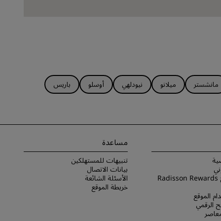
مانشستر
ميلانو
نيودلهي
أوسلو
باريس
مساعدة
ية
تنبيهات للمستهلكين
ني
بيانات الاتصال
شروط برنامج Radisson Rewards
الأسئلة الشائعة
خريطة الموقع
ام الموقع
 الرقمي
لمعاصر