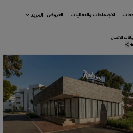
جعات
الاجتماعات والفعاليات
العروض
المزيد
isson Rewards
حجوزاتي
يانات الاتصال
ابحث عن فندقك
الوجهات
المنتجعات
شقق فندقية مجهزة
فنادق قريبة من المطار
الفنادق الجديدة والمرتقب افتتاحها
الاجتماعات والفعاليات
استكشف برنامج Radisson Meetings
احجز اجتماعًا