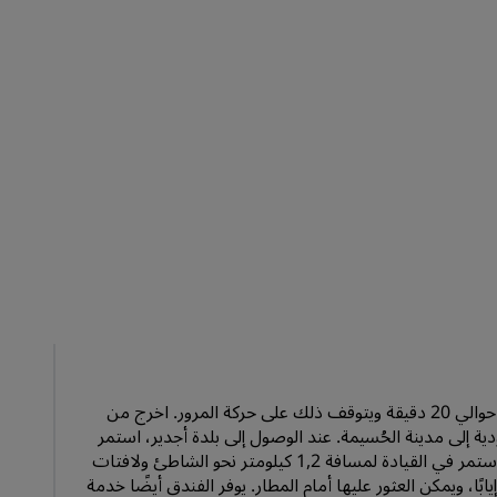
الانضمام
يقع الفندق على بُعد 10 كيلومترات من المطار، ويستغرق الوصول إلى المنتجع حوالي 20 دقيقة ويتوقف ذلك على حركة المرور. اخرج من
ؤدية إلى مدينة الحُسيمة. عند الوصول إلى بلدة أجدير، استمر
صوب الحُسيمة، وعند دوار فندق الحُسيمة باي، اسلك أول طريق على اليمين. استمر في القيادة لمسافة 1,2 كيلومتر نحو الشاطئ ولافتات
ارة الأجرة 150 درهمًا مغربيًا ذهابًا أو إيابًا، ويمكن العثور عليها أمام المطار. يوفر الفندق أيضًا خدمة