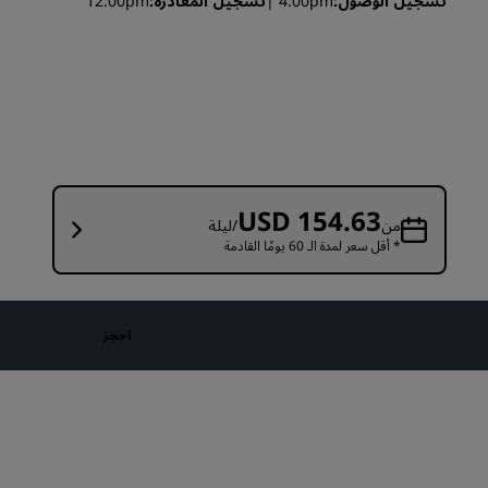
تسجيل الوصول
4:00pm
تسجيل المغادرة
12:00pm
قاعات الزفاف
إقامات مستدامة
إقامات الفرق الرياضية
مسافر بغرض العمل
فنادق في وسط المدينة
تفضل بزيارة مدونتنا
USD 154.63
من
/ليلة
* أقل سعر لمدة الـ 60 يومًا القادمة
Radisson Rewards
استكشف برنامج Radisson Rewards
المزايا
احجز
كيفية استخدام النقاط
كيفية ربح النقاط
موظفو الحجز ومُنظِّمو الرحلات