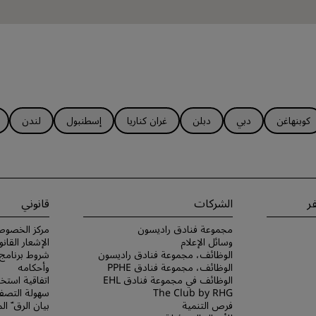
كوبنهاغن
دبي
دبلن
غران كناريا
إسطنبول
لندن
ر
الشركات
قانوني
مجموعة فنادق راديسون
مركز الخصوص
وسائل الإعلام
الإشعار القانو
الوظائف، مجموعة فنادق راديسون
الوظائف، مجموعة فنادق PPHE
وأحكامه
الوظائف في مجموعة فنادق EHL
اتفاقية استخد
The Club by RHG
سهولة التصفح
فرص التنمية
بيان الرق ّ ا