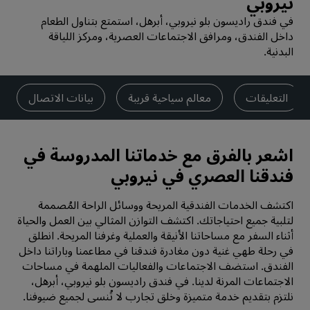
نيروبي
في فندق راديسون بلو نيروبي، أبرهل، استمتع بتناول الطعام
داخل الفندق، ومرافق الاجتماعات العصرية، ومركز اللياقة
البدنية.
التعليقات
معالم سياحية قريبة
بيانات الاتصال
اشعر بالفرق مع خدماتنا المدروسة في
فندقنا العصري في نيروبي
اكتشف الخدمات الفندقية المريحة ووسائل الراحة المُصممة
لتلبية جميع احتياجاتك. اكتشف التوازن المثالي بين العمل والحياة
أثناء السفر مع مساحاتنا الأنيقة والعملية وغرفنا المريحة. انطلق
في رحلة طهي غنية دون مغادرة فندقنا في مطاعمنا وباراتنا داخل
الفندق. استضف الاجتماعات والفعاليات الملهمة في مساحات
الاجتماعات المرنة لدينا. في فندق راديسون بلو نيروبي، أبرهل،
نلتزم بتقديم خدمة متميزة وخلق تجارب لا تُنسى لجميع ضيوفنا.