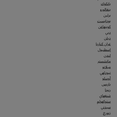
بانكوك
بنغالورو
برلين
بودابست
كوبنهاغن
دبي
دبلن
غران كناريا
إسطنبول
لندن
مانشستر
ميلانو
نيودلهي
أوسلو
باريس
ريجا
شنغهاي
ستوكهولم
سيدني
زيورخ