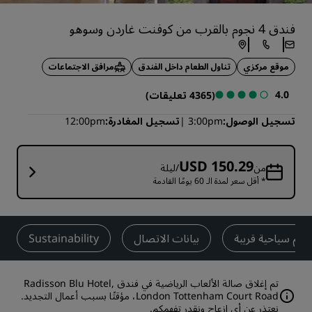
فندق 4 نجوم بالقرب من كوفنت غاردن وسوهو
موقع مركزي
تناول الطعام داخل الفندق
مرافق الاجتماعات
4.0
(4365 تعليقات)
تسجيل الوصول
3:00pm
تسجيل المغادرة
12:00pm
USD 150.29
من
/ليلة
* أقل سعر لمدة الـ 60 يومًا القادمة
الم سياحية قريبة
بيانات الاتصال
Sustainability
تم إغلاق صالة الألعاب الرياضية في فندق Radisson Blu Hotel,
London Tottenham Court Road، مؤقتًا بسبب أعمال التجديد.
نعتذر عن أي إزعاج ونقدر تفهمكم.