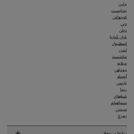
برلين
بودابست
كوبنهاغن
دبي
دبلن
غران كناريا
إسطنبول
لندن
مانشستر
ميلانو
نيودلهي
أوسلو
باريس
ريجا
شنغهاي
ستوكهولم
سيدني
زيورخ
روابط سريعة