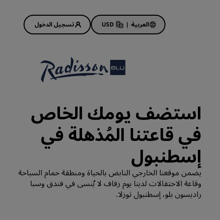
العربية
|
USD
تسجيل الدخول
Rad
عروض الفنادق
استكشف عروضنا
استضف يومك الخاص
ابدأ الآن لربح الكثير
في قاعتنا المُذهلة في
Deals of the Day
احجز مقدمًا
إسطنبول
 قريبًا
اطلع على الباقات المتاحة لدينا
يضمن موقعنا الخارجي النابض بالحياة ومنطقة حمام السباحة
وقاعة الاحتفالات لدينا يوم زفاف لا يُنسى في فندق وسبا
أفكار السفر
راديسون بلو، إسطنبول توزلا.
فنادق مناسبة للعائلات
Rad Pets