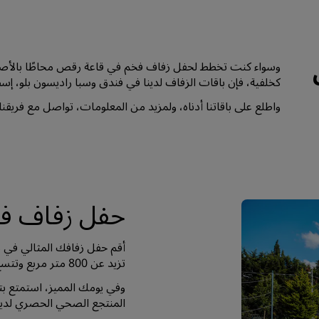
وسواء كنت تخطط لحفل زفاف فخم في قاعة رقص محاطًا بالأصد
كخلفية، فإن باقات الزفاف لدينا في فندق وسبا راديسون بلو، إ
واطلع على باقاتنا أدناه، ولمزيد من المعلومات، تواصل مع فريقن
حفل زفاف في
أقم حفل زفافك المثالي في م
تزيد عن 800 متر مربع وتتسع لـ 600 شخص.
وفي يومك المميز، استمتع ب
المنتجع الصحي الحصري لدينا