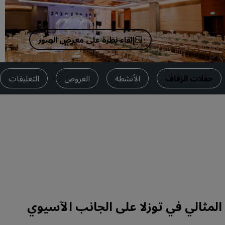
اطلب عرض أسعار
وجهات الفعاليات
إلقاء نظرة على معرض الصور
حلول الصناعة
البحث عن الرحلات
حفلات الزفاف
الأنشطة
العروض
التعليقات
البحث عن الرحلات
تناول الطعام
البحث عن مطعم
الخدمات الرقمية
تطبيق فنادق راديسون
لمثالي في توزلا على الجانب الآسيوي