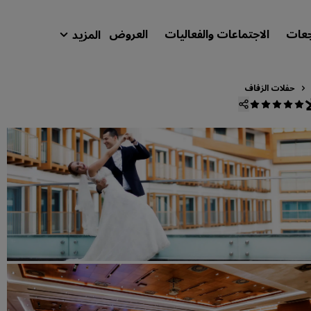
جعات
الاجتماعات والفعاليات
العروض
المزيد
isson Rewards
حجوزاتي
حفلات الزفاف
ابحث عن فندقك
الوجهات
المنتجعات
شقق فندقية مجهزة
فنادق قريبة من المطار
الفنادق الجديدة والمرتقب افتتاحها
الاجتماعات والفعاليات
استكشف برنامج Radisson Meetings
احجز اجتماعًا