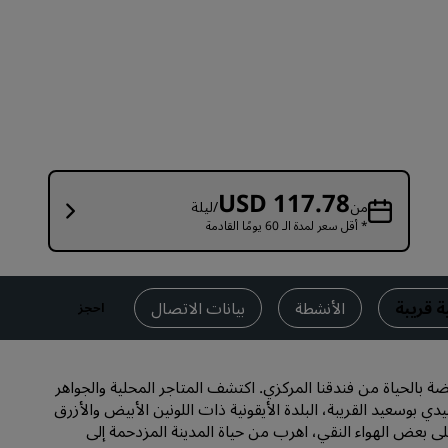
قاعات الزفاف
إقامات مستدامة
إقامات الفرق الرياضية
مسافر بغرض العمل
فنادق في وسط المدينة
تفضل بزيارة مدونتنا
USD 117.78
من
/ليلة
* أقل سعر لمدة الـ 60 يومًا القادمة
Radisson Rewards
استكشف برنامج Radisson Rewards
المزايا
ة قريبة
الأنشطة
بيانات الاتصال
احجز
كيفية استخدام النقاط
كيفية ربح النقاط
ضة بالحياة من فندقنا المركزي. اكتشف المتاجر المحلية والجواهر
موظفو الحجز ومُنظِّمو الرحلات
ي بوسعيد القريبة، البلدة الأيقونية ذات اللونين الأبيض والأزرق
ى بعض الهواء النقي، اهرب من حياة المدينة المزدحمة إلى