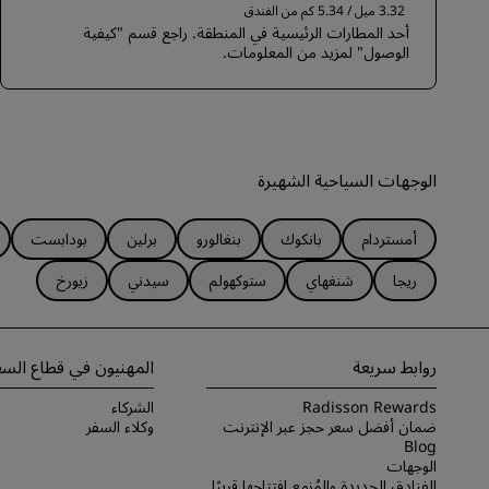
3.32 ميل / 5.34 كم من الفندق
أحد المطارات الرئيسية في المنطقة. راجع قسم "كيفية
الوصول" لمزيد من المعلومات.
الوجهات السياحية الشهيرة
أمستردام
بانكوك
بنغالورو
برلين
بودابست
ريجا
شنغهاي
ستوكهولم
سيدني
زيورخ
روابط سريعة
المهنيون في قطاع السف
Radisson Rewards
الشركاء
ضمان أفضل سعر حجز عبر الإنترنت
وكلاء السفر
Blog
الوجهات
الفنادق الجديدة والمُزمع افتتاحها قريبًا