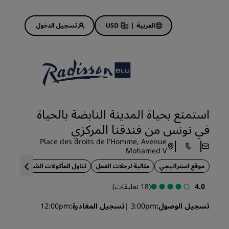
العربية
|
USD
تسجيل الدخول
Rad
عروض الفنادق
استكشف عروضنا
استمتع بحياة المدينة النابضة بالحياة
ابدأ الآن لربح الكثير
في تونس من فندقنا المركزي
Deals of the Day
Place des droits de l'Homme, Avenue
احجز مقدمًا
Mohamed V
 قريبًا
اطلع على الباقات المتاحة لدينا
موقع استراتيجي
مثالية لرحلات العمل
تناول المأكولات الشهية
4.0
(18 تعليقات)
أفكار السفر
تسجيل الوصول
3:00pm
تسجيل المغادرة
12:00pm
فنادق مناسبة للعائلات
Rad Pets