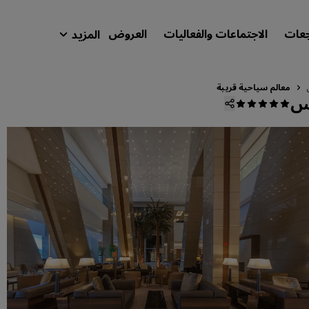
جعات
الاجتماعات والفعاليات
العروض
المزيد
isson Rewards
حجوزاتي
معالم سياحية قريبة
نس
ابحث عن فندقك
الوجهات
المنتجعات
شقق فندقية مجهزة
فنادق قريبة من المطار
الفنادق الجديدة والمرتقب افتتاحها
الاجتماعات والفعاليات
استكشف برنامج Radisson Meetings
احجز اجتماعًا