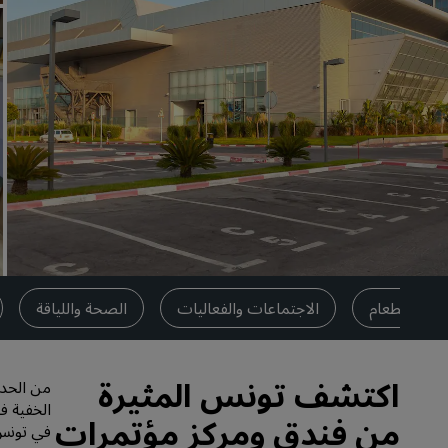
العلامات التجارية التابعة في الصين
تناول الطعام
الاجتماعات والفعاليات
الصحة واللياقة
اكتشف تونس المثيرة
من الحدا
الخفية ف
من فندق ومركز مؤتمرات
في تونس.