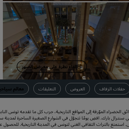
اطلب عرض أسعار
وجهات الفعاليات
حلول الصناعة
البحث عن الرحلات
البحث عن الرحلات
إلقاء نظرة على معرض الصور
تناول الطعام
البحث عن مطعم
حفلات الزفاف
العروض
التعليقات
معالم سياحي
الخدمات الرقمية
تطبيق فنادق راديسون
ئق الخضراء الموّرقة إلى المواقع التاريخية، جرب كل ما تقدمه تونس الناب
ي سنترال بارك. اقضِ يومًا تتجوّل في الشوارع الصغيرة الساحرة لمدينة سيد
 استمتع بالتراث الثقافي الغني لتونس في المدينة التاريخية. للحصول عل