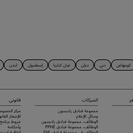
كوبنهاغن
دبي
دبلن
غران كناريا
إسطنبول
لندن
ر
الشركات
قانوني
مجموعة فنادق راديسون
مركز الخصوص
وسائل الإعلام
الإشعار القانو
الوظائف، مجموعة فنادق راديسون
الوظائف، مجموعة فنادق PPHE
وأحكامه
الوظائف في مجموعة فنادق EHL
اتفاقية استخد