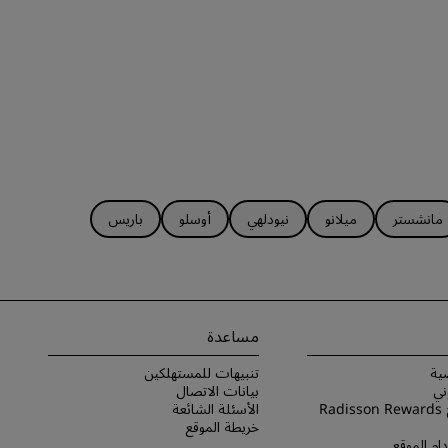
مانشستر
ميلانو
نيودلهي
أوسلو
باريس
مساعدة
ية
تنبيهات للمستهلكين
ني
بيانات الاتصال
شروط برنامج Radisson Rewards
الأسئلة الشائعة
خريطة الموقع
ام الموقع