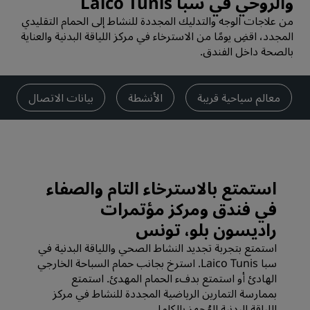
والروحي في سبا Laico Tunis
من علاجات الوجه والتدليك المجددة للنشاط إلى الحمام التقليدي
المجدد، اقضِ يومًا من الاسترخاء في مركز اللياقة البدنية والعناية
بالصحة داخل الفندق.
معالم سياحية قريبة
الأنشطة
بيانات الاتصال
استمتع بالاسترخاء التام والصفاء
في فندق ومركز مؤتمرات
راديسون بلو، تونس
استمتع بتجربة تجديد النشاط الصحي واللياقة البدنية في
سبا Laico Tunis. استرخ بجانب حمام السباحة الخارجي
الهادئ أو استمتع بدفء الحمام المهدئ. استمتع
بممارسة التمارين الرياضية المجددة للنشاط في مركز
اللياقة البدنية المُجهز بالكامل.