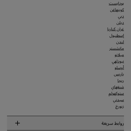
بودابست
كوبنهاغن
دبي
دبلن
غران كناريا
إسطنبول
لندن
مانشستر
ميلانو
نيودلهي
أوسلو
باريس
ريجا
شنغهاي
ستوكهولم
سيدني
زيورخ
روابط سريعة