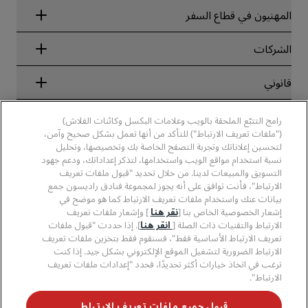
Radisson Rewards
المهنيون في قطاع السفر
ضمان أفضل سعر حجز عبر الإنترنت
Blog
الشركاء
الشركات
الوجهات
وكلاء السفر
الفنادق الجديدة والمُزمع افتتاحها قريبًا
مجموعة فنادق راديسون
قانوني
تطبيق فنادق راديسون
وسائل الإعلام
الفنادق المعتمدة في مجال الرياضة
الوظائف، مجموعة فنادق راديسون
مركز الخصوصية
مساعدة
فنادق مناسبة للعائلات
رامج التتبّع الملحقة بالويب وعلامات البكسل وكائنات الفلاش)
الوظائف، مجموعة فنادق PPHE
الإشعار القانوني
الصحة والسلامة
("ملفات تعريف الارتباط") للتأكد من أنها تعمل بشكل صحيح وآمن،
الوظائف في مجموعة فنادق EHL
شروط برنامج Radisson Rewards وأحكامه
تنبيهات للمستهلكين
لتحسين إعلاناتك وتجربة التصفح الخاصة بك وتخصيصها، وتحليل
The Club by RHG
وسائل التواصل الاجتماعي
اتفاقية استخدام الموقع
نسبة استخدام مواقع الويب واستخدامها، لتذكر إعداداتك، ودعم جهود
بيانات الاتصال
فرص التنمية
التسويق والمبيعات لدينا. من خلال تحديد "قبول ملفات تعريف
سهولة التصفح الرقمي
الأسئلة الشائعة
علامات فنادق راديسون التجارية
الأعمال المسؤولة
الارتباط"، فأنت توافق على أنه يجوز لمجموعة فنادق راديسون جمع
بيان الرق ّ المعاصر
خريطة الموقع
بيانات عنك واستخدام ملفات تعريف الارتباط كما هو موضح في
المشتريات
إشعار الخصوصية الخاص بنا [
نقر هنا
] وإشعار ملفات تعريف
الارتباط والتقنيات ذات الصلة [
انقر هنا
]. إذا حددت "قبول ملفات
تعريف الارتباط الأساسية فقط"، فسنقوم فقط بتخزين ملفات تعريف
الارتباط الضرورية لتشغيل الموقع الإلكتروني بشكل جيد. إذا كنت
ترغب في اتخاذ خيارات أكثر تحديدًا، فحدد "إعدادات ملفات تعريف
الارتباط".
لا تفوّت فرصة الحصول على أفضل عروضنا
قبول جميع ملفات تعريف الارتباط