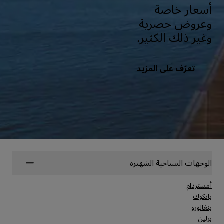
أسعار خاصة
وعروض حصرية
وغير ذلك الكثير.
تعرّف على المزيد
الوجهات السياحية الشهيرة
أمستردام
بانكوك
بنغالورو
برلين