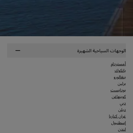
الوجهات السياحية الشهيرة
أمستردام
بانكوك
بنغالورو
برلين
بودابست
كوبنهاغن
دبي
دبلن
غران كناريا
إسطنبول
لندن