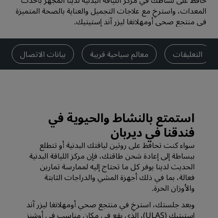
حافظ على نشاطك في مركز اللياقة البدنية لدينا المجهز بأحدث
المعدات، واسترخِ مع علاجات التجميل والعناية بالصحة المتميزة
في منتجع صحي أومهلانغا ليزر آند إستيتيك.
التعليقات
معالم سياحية قريبة
بيانات الاتصال
استمتع بالنشاط والحيوية في
فندقنا في ديربان
سواء كنت تحافظ على روتين لياقتك البدنية أو تتطلع
ببساطة إلى إعادة شحن طاقتك، فإن مركز اللياقة البدنية
الحديث لدينا يوفر كل ما تحتاج إليه لممارسة تمارين
فعالة، بما في ذلك أجهزة المشي والدراجات الثابتة
والأوزان الحرة.
وبعد جلستك، استرخِ في منتجع صحي أومهلانغا ليزر آند
إستيتيك (ULAS)، الذي يقع في مكان مناسب في أوشنز