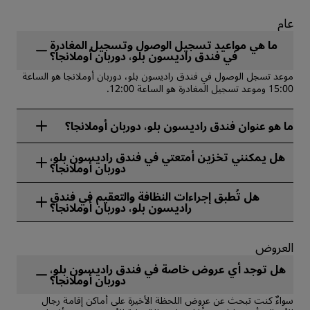
عام
ما هي مواعيد تسجيل الوصول وتسجيل المغادرة
في فندق راديسون بلو، دوربان أوملانجا؟
موعد تسجل الوصول في فندق راديسون بلو، دوربان أوملانجا هو الساعة
15:00 وموعد تسجيل المغادرة هو الساعة 12:00.
ما هو عنوان فندق راديسون بلو، دوربان أوملانجا؟
يقع فندق راديسون بلو، دوربان أوملانجا في 7 Lagoon Drive,
هل يمكنني تخزين أمتعتي في فندق راديسون بلو،
Umhlanga، ديربان، جنوب إفريقيا.
دوربان أوملانجا؟
نعم، تتوفر خدمة تخزين الأمتعة في فندق راديسون بلو، دوربان أوملانجا.
هل تُطبق إجراءات النظافة والتعقيم في فندق
راديسون بلو، دوربان أوملانجا؟
تطبق جميع فنادق راديسون إجراءات النظافة والتعقيم لضمان صحة
ضيوفنا وسلامتهم وأمنهم. تعرّف على المزيد من هنا:
العروض
https://www.radissonhotels.com/ar-ae/social-
responsibility/health-safety
هل توجد أي عروض خاصة في فندق راديسون بلو،
دوربان أوملانجا؟
سواءٌ كنت تبحث عن عروض اللحظة الأخيرة على أماكن إقامة رجال