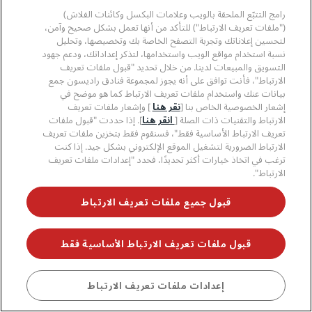
قانوني
تطبيق فنادق راديسون
وسائل الإعلام
رامج التتبّع الملحقة بالويب وعلامات البكسل وكائنات الفلاش)
الفنادق المعتمدة في مجال الرياضة
("ملفات تعريف الارتباط") للتأكد من أنها تعمل بشكل صحيح وآمن،
الوظائف، مجموعة فنادق راديسون
مركز الخصوصية
مساعدة
فنادق مناسبة للعائلات
لتحسين إعلاناتك وتجربة التصفح الخاصة بك وتخصيصها، وتحليل
الوظائف، مجموعة فنادق PPHE
الإشعار القانوني
الصحة والسلامة
نسبة استخدام مواقع الويب واستخدامها، لتذكر إعداداتك، ودعم جهود
الوظائف في مجموعة فنادق EHL
شروط برنامج Radisson Rewards وأحكامه
تنبيهات للمستهلكين
التسويق والمبيعات لدينا. من خلال تحديد "قبول ملفات تعريف
The Club by RHG
وسائل التواصل الاجتماعي
اتفاقية استخدام الموقع
الارتباط"، فأنت توافق على أنه يجوز لمجموعة فنادق راديسون جمع
بيانات الاتصال
فرص التنمية
سهولة التصفح الرقمي
بيانات عنك واستخدام ملفات تعريف الارتباط كما هو موضح في
الأسئلة الشائعة
علامات فنادق راديسون التجارية
الأعمال المسؤولة
إشعار الخصوصية الخاص بنا [
نقر هنا
] وإشعار ملفات تعريف
بيان الرق ّ المعاصر
خريطة الموقع
الارتباط والتقنيات ذات الصلة [
انقر هنا
]. إذا حددت "قبول ملفات
المشتريات
تعريف الارتباط الأساسية فقط"، فسنقوم فقط بتخزين ملفات تعريف
الارتباط الضرورية لتشغيل الموقع الإلكتروني بشكل جيد. إذا كنت
ترغب في اتخاذ خيارات أكثر تحديدًا، فحدد "إعدادات ملفات تعريف
الارتباط".
قبول جميع ملفات تعريف الارتباط
لا تفوّت فرصة الحصول على أفضل عروضنا
قبول ملفات تعريف الارتباط الأساسية فقط
© 2026 مجموعة فنادق راديسون.
جميع الحقوق محفوظة. مجموعة فنادق
احجز
إعدادات ملفات تعريف الارتباط
راديسون (RHG)، وراديسون، وراديسون رِد، وراديسون بلو، وراديسون كوليكشن،
وراديسون إنديفيديولز، وبارك بلازا، وبارك إن، وكانتري إن آند سويتس، وPrize by
Radisson، وRadisson Rewards، وRadisson Meetings هي علامات تجارية