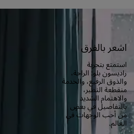
رقم هاتف فندق راديسون بلو، دوربان أوملانجا هو +27 31 575 8500.
اشعر بالفرق
استمتع بتجربة
راديسون بلو: الراحة،
والذوق الرفيع، والخدمة
منقطعة النظير،
والاهتمام الشديد
بالتفاصيل في بعضٍ
من أحب الوجهات في
العالم.