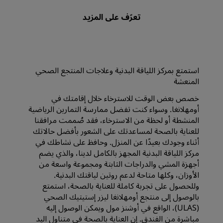
استمتع بمركز اللياقة البدنية وعلاجات المنتجع الصحي
المنعشة
خصص بعض الوقت للاسترخاء خلال إقامتك في
أومهلانغا. وسواء كنت تفضل ممارسة التمارين الرياضية
المنشطة أو لحظة من الاسترخاء، فقد صُممت مرافقنا
للعناية بالصحة لمساعدتك على الشعور بأفضل حالاتك
أثناء وجودك بعيدًا عن المنزل. وحافظ على نشاطك في
مركز اللياقة البدنية المجهز بالكامل لدينا، والذي يضم
أجهزة المشي والدراجات الثابتة ومجموعة واسعة من
الأوزان، وكلها متاحة لدعم روتين لياقتك البدنية.
وللحصول على تجربة كاملة للعناية بالصحة، استمتع
بالوصول إلى منتجع أومهلانغا ليزر إستيتيك الصحي
(ULAS)، الواقع في أوشنز مول ويمكن الوصول إليه
مباشرة من الفندق. إن العناية بالصحة في متناول اليد