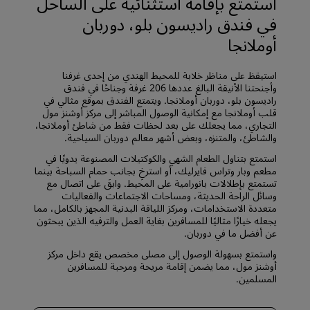
استمتع بإقامة استثنائية على الساحل
في فندق راديسون بلو، دوربان
أوملانجا
استيقظ على مناظر خلابة للمحيط الهندي من إحدى غرفنا
وأجنحتنا الأنيقة البالغ عددها 206 غرفة وجناحًا في فندق
راديسون بلو، دوربان أوملانجا. ويتمتع الفندق بموقع مثالي في
قلب أوملانجا مع إمكانية الوصول المباشر إلى مركز أوشنز مول
التجاري، مما يجعلك على بعد لحظات فقط من شاطئ أوملانجا،
والشاطئ، والمتنزه، وبعض أشهر معالم دوربان السياحية.
استمتع بتناول الطعام الشهي والكوكتيلات المصنوعة يدويًا في
مطعم وبار وتراس فايرليك، أو استرخِ بجانب حمام السباحة بينما
تستمتع بإطلالات بانورامية على المحيط. وابقَ على اتصال مع
وسائل الراحة الحديثة، ومساحات الاجتماعات والفعاليات
متعددة الاستخدامات، ومركز اللياقة البدنية المجهز بالكامل، مما
يجعله خيارًا مثاليًا للمسافرين بغاية العمل والترفيه الذين يبحثون
عن أفضل ما في دوربان.
واستمتع بسهولة الوصول إلى مصلى مخصص يقع داخل مركز
أوشنز مول، مما يضمن إقامة مريحة ومرحبة للمسافرين
المسلمين.