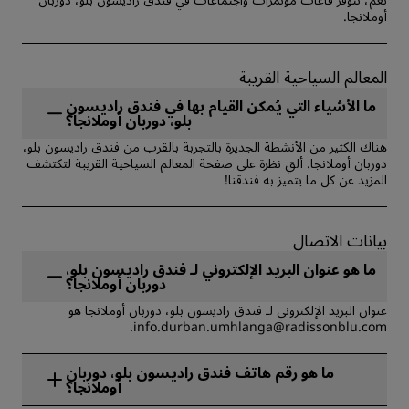
البار, الإفطار, بوفيه إفطار, ماكينة ثلج, مسبح خارجي, تتوفر أسرة للأطفال,
أوملانجا.
حافلة نقل من المطار وإليه, شاطئ, على شاطئ البحر, الدفع غير النقدي,
خدمة الاستقبال والإرشاد, واي فاي مجاني, لغير المدخنين, صالة رجال
الأعمال التنفيذية, مؤتمر بحلول تقنية عصرية تجمع بين الحضور الفعلي
والحضور عن بُعد, اجتماع ذو حلول تقنية عصرية تجمع بين الحضور الفعلي
المعالم السياحية القريبة
والحضور عن بُعد, معتمد في مجال الرياضة, إقامات مستدامة, الفعاليات
المميزة للجمعيات, سفر القطاع الحكومي.
ما الأشياء التي يُمكن القيام بها في فندق راديسون
بلو، دوربان أوملانجا؟
هناك الكثير من الأنشطة الجديرة بالتجربة بالقرب من فندق راديسون بلو،
دوربان أوملانجا. ‏‫‏‫ألقِ نظرة على صفحة المعالم السياحية القريبة لتكتشف
المزيد عن كل ما يتميز به فندقنا!
بيانات الاتصال
ما هو عنوان البريد الإلكتروني لـ فندق راديسون بلو،
دوربان أوملانجا؟
عنوان البريد الإلكتروني لـ فندق راديسون بلو، دوربان أوملانجا هو
info.durban.umhlanga@radissonblu.com.
ما هو رقم هاتف فندق راديسون بلو، دوربان
أوملانجا؟