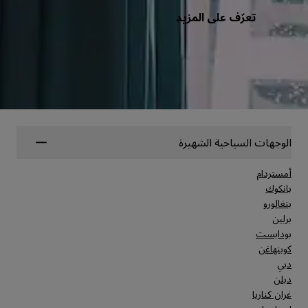
تعرّف على المزيد
الوجهات السياحية الشهيرة
أمستردام
بانكوك
بنغالورو
برلين
بودابست
كوبنهاغن
دبي
دبلن
غران كناريا