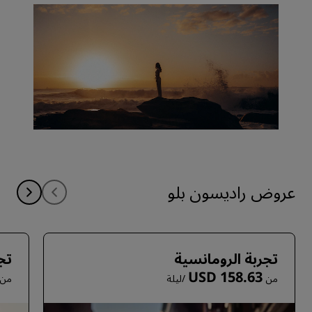
عروض راديسون بلو
تجربة الرومانسية
تجر
USD 158.63
من
/ليلة
من