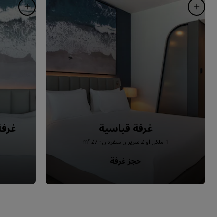
غرفة قياسية
غرفة
1 ملكي أو 2 سريران منفردان · 27 m²
حجز غرفة