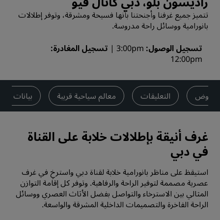
راديسون بلو، دبي كانال فيو
تتميز جميع غرفنا وأجنحتنا بأنها فسيحة ومشرقة، وتوفر إطلالات
بانورامية ووسائل راحة مدروسة.
تسجيل الوصول
3:00pm
تسجيل المغادرة
12:00pm
العروض
التعليقات
معالم سياحية قريبة
بيانات الا
غرف أنيقة بإطلالات خلابة على القناة
في دبي
استيقظ على مناظر بانورامية خلابة لقناة دبي واسترخِ في غرف
عصرية مصممة لتوفير الراحة والرفاهية. وتوفر كل إقامة التوازن
المثالي بين الاسترخاء والتواصل بفضل الأثاث العصري ووسائل
الراحة الفاخرة والتصميمات الداخلية المشرقة والواسعة.