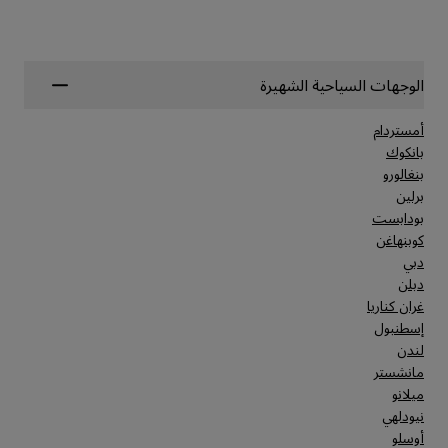
الوجهات السياحية الشهيرة
أمستردام
بانكوك
بنغالورو
برلين
بودابست
كوبنهاغن
دبي
دبلن
غران كناريا
إسطنبول
لندن
مانشستر
ميلانو
نيودلهي
أوسلو