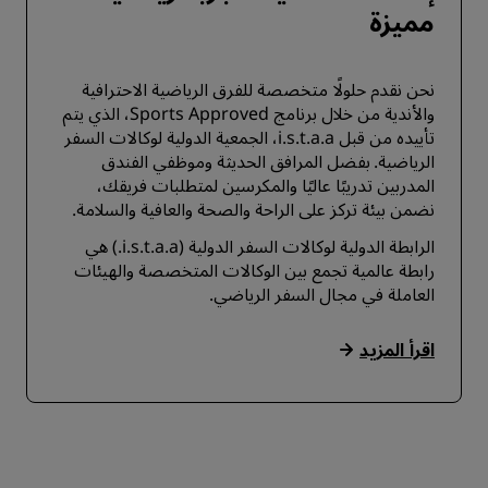
مميزة
نحن نقدم حلولًا متخصصة للفرق الرياضية الاحترافية
والأندية من خلال برنامج Sports Approved، الذي يتم
تأييده من قبل i.s.t.a.a، الجمعية الدولية لوكالات السفر
الرياضية. بفضل المرافق الحديثة وموظفي الفندق
المدربين تدريبًا عاليًا والمكرسين لمتطلبات فريقك،
نضمن بيئة تركز على الراحة والصحة والعافية والسلامة.
الرابطة الدولية لوكالات السفر الدولية (i.s.t.a.a.) هي
رابطة عالمية تجمع بين الوكالات المتخصصة والهيئات
العاملة في مجال السفر الرياضي.
اقرأ المزيد