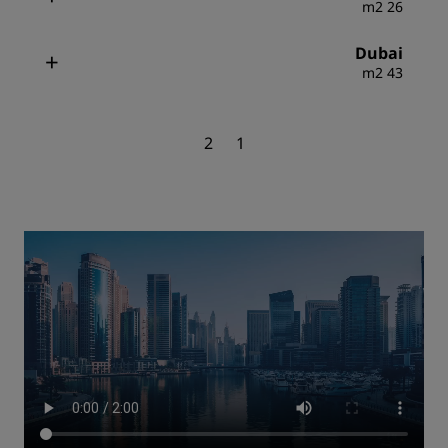
26 m2
Dubai
43 m2
2
1