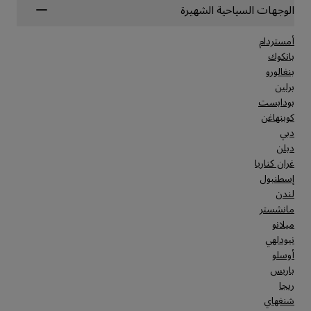
الوجهات السياحية الشهيرة
أمستردام
بانكوك
بنغالورو
برلين
بودابست
كوبنهاغن
دبي
دبلن
غران كناريا
إسطنبول
لندن
مانشستر
ميلانو
نيودلهي
أوسلو
باريس
ريجا
شنغهاي