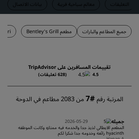
التعليقات
معالم سياحية قريبة
بيانات الاتصال
جميع المطاعم والبارات
مطعم Bentley's Grill
ngari
تقييمات المسافرين على TripAdvisor
4.5
(628 تعليقات)
#7
المرتبة رقم
من 2083 مطاعم في الدوحة
جميله
2026-05-29
المطعم الايطالي لذيذ جدا والخدمه فيه ممتازه وكانت الموظفه
hyacinth رائعه وخدومه جدا شكرا لكم
Hanan A