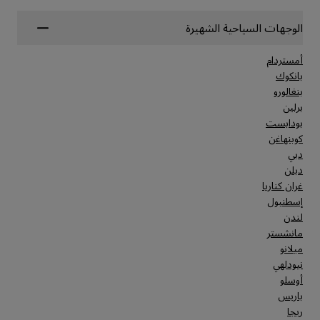
الوجهات السياحية الشهيرة
أمستردام
بانكوك
بنغالورو
برلين
بودابست
كوبنهاغن
دبي
دبلن
غران كناريا
إسطنبول
لندن
مانشستر
ميلانو
نيودلهي
أوسلو
باريس
ريجا