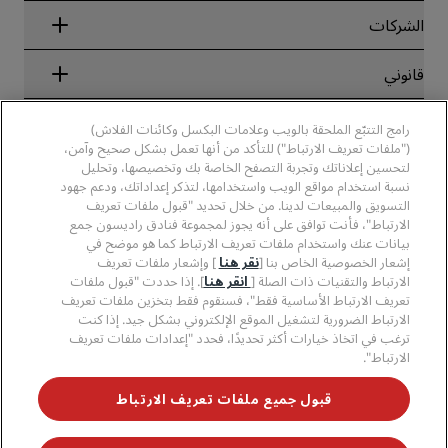
Blog
الشركاء
الشركات
الوجهات
وكلاء السفر
الفنادق الجديدة والمُزمع افتتاحها قريبًا
مجموعة فنادق راديسون
قانوني
تطبيق فنادق راديسون
وسائل الإعلام
الفنادق المعتمدة في مجال الرياضة
الوظائف، مجموعة فنادق راديسون
مركز الخصوصية
مساعدة
فنادق مناسبة للعائلات
رامج التتبّع الملحقة بالويب وعلامات البكسل وكائنات الفلاش)
الوظائف، مجموعة فنادق PPHE
الإشعار القانوني
الصحة والسلامة
("ملفات تعريف الارتباط") للتأكد من أنها تعمل بشكل صحيح وآمن،
الوظائف في مجموعة فنادق EHL
شروط برنامج Radisson Rewards وأحكامه
تنبيهات للمستهلكين
لتحسين إعلاناتك وتجربة التصفح الخاصة بك وتخصيصها، وتحليل
The Club by RHG
وسائل التواصل الاجتماعي
اتفاقية استخدام الموقع
نسبة استخدام مواقع الويب واستخدامها، لتذكر إعداداتك، ودعم جهود
بيانات الاتصال
فرص التنمية
التسويق والمبيعات لدينا. من خلال تحديد "قبول ملفات تعريف
سهولة التصفح الرقمي
الأسئلة الشائعة
علامات فنادق راديسون التجارية
الأعمال المسؤولة
الارتباط"، فأنت توافق على أنه يجوز لمجموعة فنادق راديسون جمع
بيان الرق ّ المعاصر
خريطة الموقع
بيانات عنك واستخدام ملفات تعريف الارتباط كما هو موضح في
المشتريات
إشعار الخصوصية الخاص بنا [
نقر هنا
] وإشعار ملفات تعريف
الارتباط والتقنيات ذات الصلة [
انقر هنا
]. إذا حددت "قبول ملفات
تعريف الارتباط الأساسية فقط"، فسنقوم فقط بتخزين ملفات تعريف
الارتباط الضرورية لتشغيل الموقع الإلكتروني بشكل جيد. إذا كنت
ترغب في اتخاذ خيارات أكثر تحديدًا، فحدد "إعدادات ملفات تعريف
الارتباط".
لا تفوّت فرصة الحصول على أفضل عروضنا
قبول جميع ملفات تعريف الارتباط