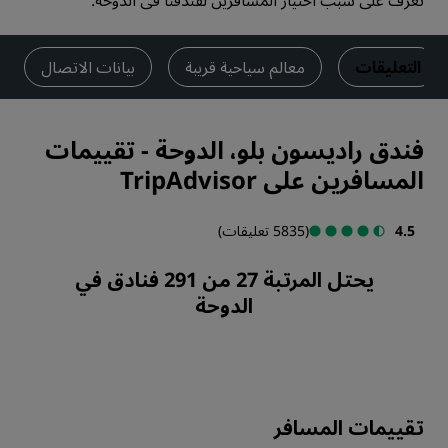
تعرف على سبب اختيار المسافرين لفندقنا في الدوحة.
التعليقات
معالم سياحية قريبة
بيانات الاتصال
فندق راديسون بلو، الدوحة
-
تقييمات
المسافرين على TripAdvisor
4.5
(5835 تعليقات)
يحتل المرتبة 27 من 291 فنادق في
الدوحة
تقييمات المسافر