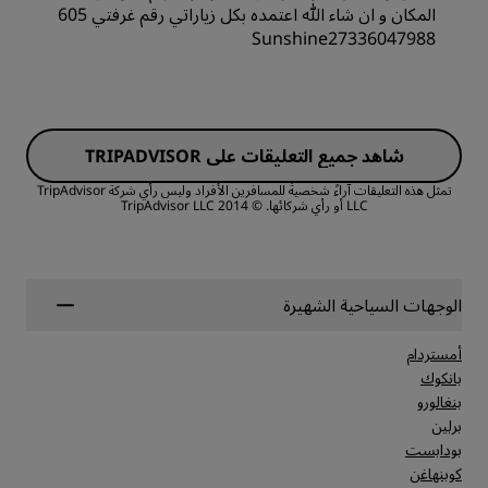
المكان و ان شاء الله اعتمده بكل زياراتي رقم غرفتي 605
الخدمة
Sunshine27336047988
جودة أماكن النوم
الغرف
الموقع
شاهد جميع التعليقات على TRIPADVISOR
القيمة
النظافة
تمثل هذه التعليقات آراءً شخصيةً للمسافرين الأفراد وليس رأي شركة TripAdvisor
LLC أو رأي شركائها.
© 2014 TripAdvisor LLC
جودة أماكن النوم
الخدمة
الموقع
الوجهات السياحية الشهيرة
أمستردام
النظافة
بانكوك
بنغالورو
برلين
الخدمة
بودابست
كوبنهاغن