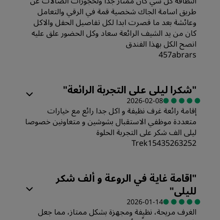
النظافة كل شي كان ممتاز جدا ولحجوزات الصالات عن
طريق اسامة الجاك شخصية قمة في الرقي والتعامل
وعائشة بعد ما قصرت ابدا لكل تفاصيل الحفل والاكل
كان من يد الشيف الرائعة سعاد وكل الحضور علق عليه
انصح الكل بهذا الفندق
457abrars
"
شكرا ليلى على التجربة الرائعة
"
2026-02-08
إقامة رائعة غرف نظيفة و اكل جدا رائع مع خيارات
متعددة موظفي الاستقبال بشوشين و متعاونين خصوصا
ليلى الف شكر على التجربة الحلوة
Trek15435263252
الغرف
"
اقامة غاية في الروعة و ألف شكر
لليلى
"
القيمة
2026-01-14
الغرف مريحة، نظيفة ومجهزة بشكل ممتاز، مما جعل