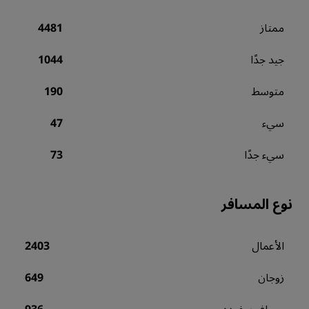
ممتاز
4481
جيد جدًا
1044
متوسط
190
سيء
47
سيء جدًا
73
نوع المسافر
الأعمال
2403
زوجان
649