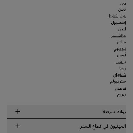
دبي
دبلن
غران كناريا
إسطنبول
لندن
مانشستر
ميلانو
نيودلهي
أوسلو
باريس
ريجا
شنغهاي
ستوكهولم
سيدني
زيورخ
روابط سريعة
Radisson Rewards
المهنيون في قطاع السفر
ضمان أفضل سعر حجز عبر الإنترنت