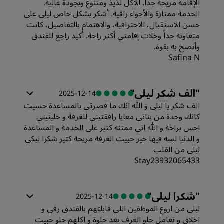
الإقامة مريحة جداً. الأكل لذيذ ومتنوع وبجودة عالية.
جودة أماكن النوم
الخدمة ممتازة والأجواء راقية. أشكر بشكل خاص ليلى على
حسن الاستقبال، الاحترافية، والاهتمام بالتفاصيل، كانت
متعاونة جداً وخلات إقامتي أكثر راحة. أكيد راجع للفندق
الموقع
وأنصح به بقوة.
Safina N
النظافة
الغرف
"
الف شكر ليلى
"
2025-12-14
الخدمة
الف شكر يا ليلى و الله انك ما قصرتي بالمساعدة حسيت
القيمة
كانك وحدة من بناتي معايا رافقتيني للغرفة و خليتيني
احس براحة و الله اني ممتنة كتير على الخدمة و المساعدة
و الدنيا لسه فيها خير حبيت الغرفة مريحة كتير شكرا ليكي
جودة أماكن النوم
ليلى من القلب
Stay23932065433
الموقع
الغرف
"
شكرا ليلى
"
2025-12-14
النظافة
ليلى من اروع الموظفين اللي قابلتهم بالفندق رقي و
القيمة
اخلاق و تعامل حلو العرف بعد حلوة و اكلهم حلو حبيت