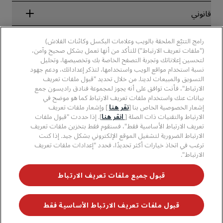
الفنادق الجديدة والمُزمع افتتاحها قريبًا
مجموعة فنادق راديسون
قانوني
تطبيق فنادق راديسون
وسائل الإعلام
الفنادق المعتمدة في مجال الرياضة
الوظائف، مجموعة فنادق راديسون
مركز الخصوصية
مساعدة
فنادق مناسبة للعائلات
رامج التتبّع الملحقة بالويب وعلامات البكسل وكائنات الفلاش)
الوظائف، مجموعة فنادق PPHE
الإشعار القانوني
الصحة والسلامة
("ملفات تعريف الارتباط") للتأكد من أنها تعمل بشكل صحيح وآمن،
الوظائف في مجموعة فنادق EHL
شروط برنامج Radisson Rewards وأحكامه
تنبيهات للمستهلكين
لتحسين إعلاناتك وتجربة التصفح الخاصة بك وتخصيصها، وتحليل
The Club by RHG
وسائل التواصل الاجتماعي
اتفاقية استخدام الموقع
نسبة استخدام مواقع الويب واستخدامها، لتذكر إعداداتك، ودعم جهود
بيانات الاتصال
فرص التنمية
التسويق والمبيعات لدينا. من خلال تحديد "قبول ملفات تعريف
سهولة التصفح الرقمي
الأسئلة الشائعة
علامات فنادق راديسون التجارية
الأعمال المسؤولة
الارتباط"، فأنت توافق على أنه يجوز لمجموعة فنادق راديسون جمع
بيان الرق ّ المعاصر
خريطة الموقع
بيانات عنك واستخدام ملفات تعريف الارتباط كما هو موضح في
المشتريات
إشعار الخصوصية الخاص بنا [
نقر هنا
] وإشعار ملفات تعريف
الارتباط والتقنيات ذات الصلة [
انقر هنا
]. إذا حددت "قبول ملفات
تعريف الارتباط الأساسية فقط"، فسنقوم فقط بتخزين ملفات تعريف
الارتباط الضرورية لتشغيل الموقع الإلكتروني بشكل جيد. إذا كنت
ترغب في اتخاذ خيارات أكثر تحديدًا، فحدد "إعدادات ملفات تعريف
الارتباط".
لا تفوّت فرصة الحصول على أفضل عروضنا
قبول جميع ملفات تعريف الارتباط
قبول ملفات تعريف الارتباط الأساسية فقط
© 2026 مجموعة فنادق راديسون.
جميع الحقوق محفوظة. مجموعة فنادق
راديسون (RHG)، وراديسون، وراديسون رِد، وراديسون بلو، وراديسون كوليكشن،