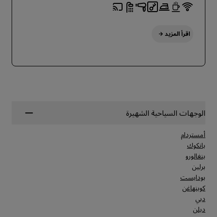
اقرأ المزيد
الوجهات السياحية الشهيرة
أمستردام
بانكوك
بنغالورو
برلين
بودابست
كوبنهاغن
دبي
دبلن