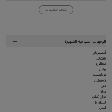
شاهد التعليمات
الوجهات السياحية الشهيرة
أمستردام
بانكوك
بنغالورو
برلين
بودابست
كوبنهاغن
دبي
دبلن
غران كناريا
إسطنبول
لندن