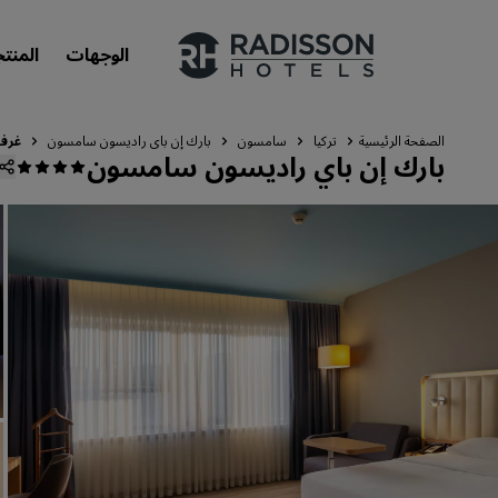
الوجهات
المنت
الصفحة الرئيسية
تركيا
سامسون
بارك إن باي راديسون سامسون
غرف
بارك إن باي راديسون سامسون
علاماتنا التجارية
علامات فنادق راديسون التجارية