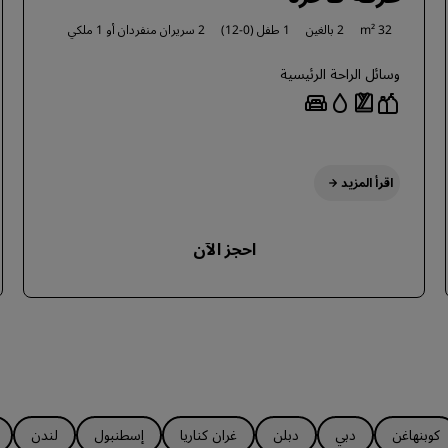
32 m²
2 بالغين
1 طفل (0-12)
2 سريران منفردان أو
1 ملكي
وسائل الراحة الرئيسية
اقرأ المزيد
احجز الآن
كوبنهاغن
دبي
دبلن
غران كناريا
إسطنبول
لندن