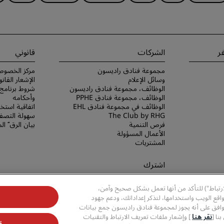
ر
الشركات
قانوني
مجموعة فنادق راديسون
مركز الخصوص
وسائل الإعلام
الإشعار القانو
الوظائف، مجموعة فنادق راديسون
الوظائف، مجموعة فنادق PPHE
وأحكامه
الوظائف في مجموعة فنادق EHL
اتفاقية استخد
The Club by RHG
سهولة التصفح
فرص التنمية
بيان الرق ّ ا
الأعمال المسؤولة
المشتريات
اشترك
لا تفوّت فرصة الحصول على أفضل
ارتباط") للتأكد من أنها تعمل بشكل صحيح وآمن،
عروضنا
قع الويب واستخدامها، لتذكر إعداداتك، ودعم جهود
وافق على أنه يجوز لمجموعة فنادق راديسون جمع بيانات
نا [
نقر هنا
] وإشعار ملفات تعريف الارتباط والتقنيات