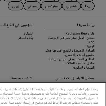
ريجا
شنغهاي
ستوكهولم
سيدني
زيورخ
روابط سريعة
المهنيون في قطاع السف
Radisson Rewards
الشركاء
ضمان أفضل سعر حجز عبر الإنترنت
وكلاء السفر
Blog
الوجهات
الفنادق الجديدة والمُزمع افتتاحها قريبًا
تطبيق فنادق راديسون
الفنادق المعتمدة في مجال الرياضة
فنادق مناسبة للعائلات
الصحة والسلامة
وسائل التواصل الاجتماعي
اكتشف تطبيقنا
علامات فنادق راديسون التجارية
اكتشف تطبيق Radisson Hotels
رامج التتبّع الملحقة بالويب وعلامات البكسل وكائنات الفلاش) ("ملفات تعريف ال
لتحسين إعلاناتك وتجربة التصفح الخاصة بك وتخصيصها، وتحليل نسبة استخدام موا
التسويق والمبيعات لدينا. من خلال تحديد "قبول ملفات تعريف الارتباط"، فأنت ت
عنك واستخدام ملفات تعريف الارتباط كما هو موضح في إشعار الخصوصية الخاص ب