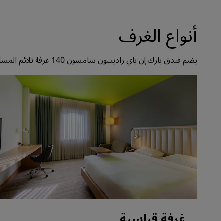
أنواع الغرف
يضم فندق بارك إن باي راديسون سامسون 140 غرفة تلائم المسافرين بغرض العمل أو الترفيه وتكتمل مزاياها بشبكة واي فاي مجانية وأدوات صُنع الشاي والقهوة داخل الغرفة.
غرفة قياسية