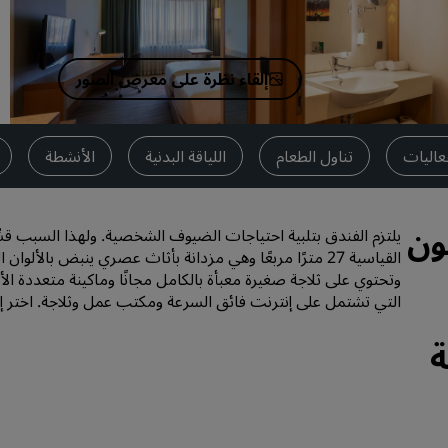
اطلب عرض أسعار
وجهات الفعاليات
إلقاء نظرة على معرض الصور
حلول الصناعة
البحث عن الرحلات
عاليات
تناول الطعام
اللياقة البدنية
الأنشطة
البحث عن الرحلات
ون
تناول الطعام
وتحتوي على ثلاجة صغيرة معبأة بالكامل مجانًا وماكينة متعددة ال
البحث عن مطعم
التي تشتمل على إنترنت فائق السرعة ومكتب عمل وثلاجة. اختر إ
الخدمات الرقمية
ة
تطبيق فنادق راديسون