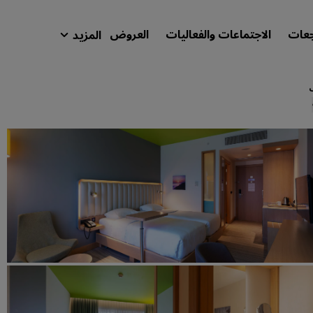
جعات
الاجتماعات والفعاليات
العروض
المزيد
isson Rewards
حجوزاتي
ابحث عن فندقك
الوجهات
المنتجعات
شقق فندقية مجهزة
فنادق قريبة من المطار
الفنادق الجديدة والمرتقب افتتاحها
الاجتماعات والفعاليات
استكشف برنامج Radisson Meetings
احجز اجتماعًا