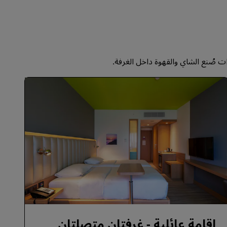
الانضمام
إقامة عائلية - غرفتان متصلتان