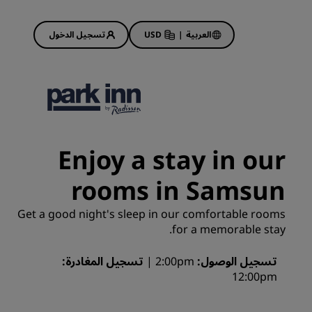
العربية
|
USD
تسجيل الدخول
Rad
عروض الفنادق
استكشف عروضنا
Enjoy a stay in our
ابدأ الآن لربح الكثير
rooms in Samsun
Deals of the Day
احجز مقدمًا
Get a good night's sleep in our comfortable rooms
 قريبًا
اطلع على الباقات المتاحة لدينا
for a memorable stay.
تسجيل الوصول
أفكار السفر
2:00pm
تسجيل المغادرة
12:00pm
فنادق مناسبة للعائلات
Rad Pets