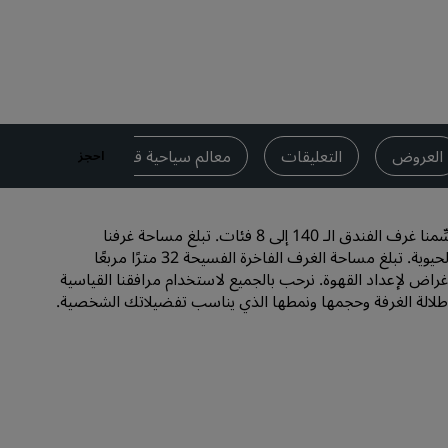
قاعات الزفاف
إقامات مستدامة
إقامات الفرق الرياضية
مسافر بغرض العمل
فنادق في وسط المدينة
العروض
التعليقات
معالم سياحية قريبة
بيانات الا
احجز
تفضل بزيارة مدونتنا
Radisson Rewards
يلتزم الفندق بتلبية احتياجات الضيوف الشخصية. ولهذا السبب قسِّمنا غرف الفندق الـ 140 إلى 8 فئات. تبلغ مساحة غرفنا
القياسية 27 مترًا مربعًا وهي مزدانة بأثاث عصري ينبض بالألوان الحيوية. تبلغ مساحة الغرف الفاخرة الفسيحة 32 مترًا مربعًا
استكشف برنامج Radisson Rewards
أغراض لإعداد القهوة. نرحب بالجميع لاستخدام مرافقنا القياسية
طلالة الغرفة وحجمها ونمطها الذي يناسب تفضيلاتك الشخصية.
المزايا
كيفية استخدام النقاط
كيفية ربح النقاط
موظفو الحجز ومُنظِّمو الرحلات