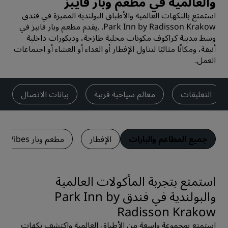
والعالمية في مطعم وبار فايبز
استمتع بالنكهات العالمية والأطباق البولندية المميزة في فندق
Park Inn by Radisson Krakow. ,يقدم مطعم وبار فايبز في
وسط مدينة كراكوف مكونات محلية طازجة، وديكورات داخلية
أنيقة، ومكانًا مثاليًا لتناول الإفطار أو الغداء أو العشاء أو اجتماعات
العمل.
التعليقات
معالم سياحية قريبة
بيانات الاتصال
جميع المطاعم والبارات
الإفطار
مطعم وبار Vibes
استمتع بتجربة المأكولات العالمية
والبولندية في فندق Park Inn by
Radisson Krakow
استمتع بمجموعة واسعة من الأطباق العالمية واكتشف نكهات