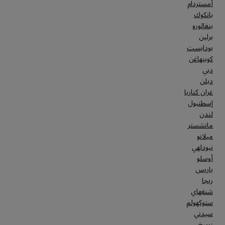
أمستردام
بانكوك
بنغالورو
برلين
بودابست
كوبنهاغن
دبي
دبلن
غران كناريا
إسطنبول
لندن
مانشستر
ميلانو
نيودلهي
أوسلو
باريس
ريجا
شنغهاي
ستوكهولم
سيدني
زيورخ