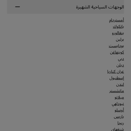
الوجهات السياحية الشهيرة
أمستردام
بانكوك
بنغالورو
برلين
بودابست
كوبنهاغن
دبي
دبلن
غران كناريا
إسطنبول
لندن
مانشستر
ميلانو
نيودلهي
أوسلو
باريس
ريجا
شنغهاي