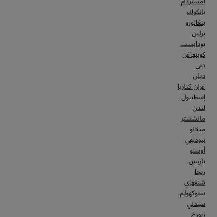
أمستردام
بانكوك
بنغالورو
برلين
بودابست
كوبنهاغن
دبي
دبلن
غران كناريا
إسطنبول
لندن
مانشستر
ميلانو
نيودلهي
أوسلو
باريس
ريجا
شنغهاي
ستوكهولم
سيدني
زيورخ