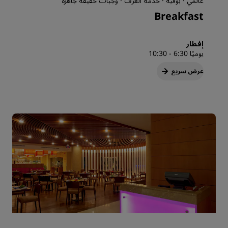
عالمي · بوفيه · خدمة الغرف · وجبات خفيفة جاهزة
Breakfast
إفطار
يوميًا 6:30 - 10:30
عرض سريع