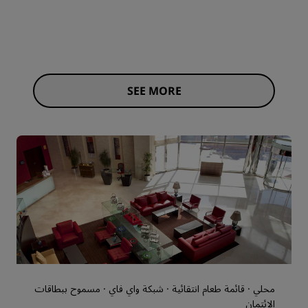
SEE MORE
محلي · قائمة طعام انتقائية · شبكة واي فاي · مسموح ببطاقات
الائتمان