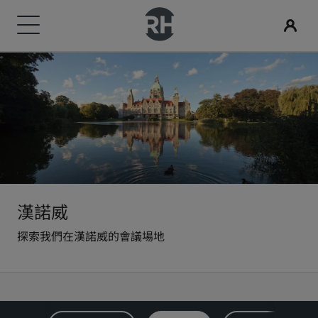
我們的品牌
尋找您的酒店
會議與活動
搜尋航班
用餐
數位服務
酒店優惠
旅行創意
Radisson Rewards
Radisson Hotels 品牌
目的地
探索 Radisson Meetings
搜尋航班
搜尋餐廳
Radisson Hotels APP
探索優惠折扣
適合家庭的酒店
探索麗賞會
Radisson Collection
Radisson Blu
度假酒店
預訂會議空間
首次預訂？
Rad Pets
會員福利
酒店式公寓
要求報價
當日優惠
婚禮場地
如何使用積分
Radisson
Radisson RED
漢諾威
探索我們在漢諾威的會議場地
機場酒店
活動目的地
事先預訂
環保酒店
如何賺取積分
Radisson Individuals
art'otel
即將登場的全新酒店
產業解決方案
查看我們的套裝方案
運動團隊住宿
專業訂房人員和會議組織者
商務旅客