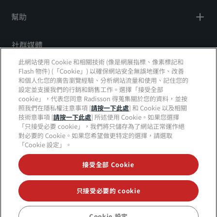
幫助
社群媒體
此網站使用 Cookie 和相關技術 (像是網展指標、像素標記和
Radisson Hotels 品牌
Flash 物件) (「Cookie」) 以確保網站安全無誤地運作、改善
和個人化您的廣告瀏覽經驗、分析網站流量和使用、記住您的
tiktok
instagram
youtube
facebook
whatsapp
pinterest
threads
twitter
linkedin
設定並支援我們的行銷和銷售工作。選擇「接受全部
cookie」，代表您同意 Radisson 得蒐集關於您的資料，並按
照我們在隱私權注意事項 [
請按一下此處
] 和 Cookie 以及相關
技術意事項 [
請按一下此處
] 所述使用 Cookie。如果您選擇
「只接受必要 cookie」，我們將只儲存為了網站正常運作絕
絕對不會錯過我們最熱門的優惠
對必要的 Cookie。如果您希望做更特定的選擇，請選取
「Cookie 設定」。
接受全部 Cookie
© 2026 Radisson Hotel Group
版權所有。RHG
Radisson Hotel Group、Radisson、Radisson RED、
Radisson Blu、Radisson Collection、Radisson
Individuals、Park Plaza、Park Inn、Country Inn &
只接受必要的 cookie
Suites、Prize by Radisson、麗賞會以及 Radisson
Meetings 皆為 Radisson Hotel Group 的商標。
Cookie 設定