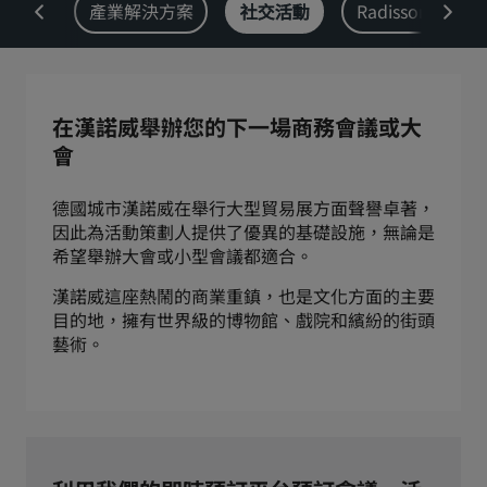
chine
產業解決方案
社交活動
Radisson Rew
Park Plaza
Park Inn by Radisson
市中心酒店
造訪我們的部落格
在漢諾威舉辦您的下一場商務會議或大
Prize by Radisson
Country Inn & Suites
會
德國城市漢諾威在舉行大型貿易展方面聲譽卓著，
因此為活動策劃人提供了優異的基礎設施，無論是
中國區關聯品牌
希望舉辦大會或小型會議都適合。
J.
Jin Jiang
漢諾威這座熱鬧的商業重鎮，也是文化方面的主要
目的地，擁有世界級的博物館、戲院和繽紛的街頭
藝術。
Kunlun
Golden Tulip