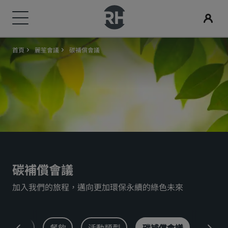
首頁
麗笙會議
碳補償會議
我們的品牌
尋找您的酒店
會議與活動
搜尋航班
用餐
數位服務
酒店優惠
旅行創意
Radisson Rewards
Radisson Hotels 品牌
目的地
探索 Radisson Meetings
搜尋航班
搜尋餐廳
Radisson Hotels APP
探索優惠折扣
適合家庭的酒店
探索麗賞會
Radisson Collection
Radisson Blu
度假酒店
預訂會議空間
首次預訂？
Rad Pets
會員福利
酒店式公寓
要求報價
當日優惠
婚禮場地
如何使用積分
Radisson
Radisson RED
碳補償會議
機場酒店
活動目的地
事先預訂
環保酒店
如何賺取積分
加入我們的旅程，邁向更加環保永續的綠色未來
Radisson Individuals
art'otel
即將登場的全新酒店
產業解決方案
查看我們的套裝方案
運動團隊住宿
專業訂房人員和會議組織者
ds商務計劃
商務旅客
餐飲
活動類型
碳補償會議
GBTA