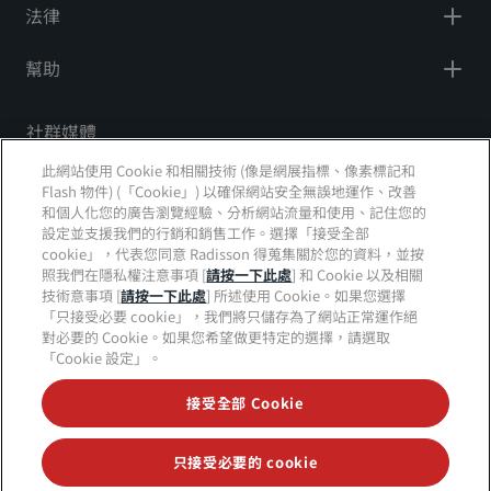
法律
幫助
社群媒體
此網站使用 Cookie 和相關技術 (像是網展指標、像素標記和
Radisson Hotels 品牌
Flash 物件) (「Cookie」) 以確保網站安全無誤地運作、改善
和個人化您的廣告瀏覽經驗、分析網站流量和使用、記住您的
tiktok
instagram
youtube
facebook
whatsapp
pinterest
threads
twitter
linkedin
設定並支援我們的行銷和銷售工作。選擇「接受全部
cookie」，代表您同意 Radisson 得蒐集關於您的資料，並按
照我們在隱私權注意事項 [
請按一下此處
] 和 Cookie 以及相關
技術意事項 [
請按一下此處
] 所述使用 Cookie。如果您選擇
「只接受必要 cookie」，我們將只儲存為了網站正常運作絕
絕對不會錯過我們最熱門的優惠
對必要的 Cookie。如果您希望做更特定的選擇，請選取
「Cookie 設定」。
接受全部 Cookie
© 2026 Radisson Hotel Group
版權所有。RHG
Radisson Hotel Group、Radisson、Radisson RED、
Radisson Blu、Radisson Collection、Radisson
Individuals、Park Plaza、Park Inn、Country Inn &
只接受必要的 cookie
Suites、Prize by Radisson、麗賞會以及 Radisson