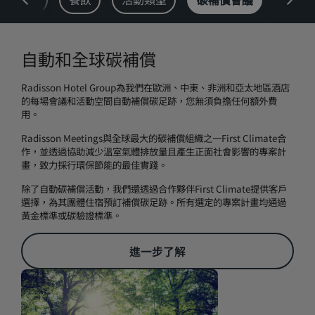
Park Plaza
Park Inn by Radisson
市中心酒店
自動和全球碳補償
造訪我們的部落格
Radisson Hotel Group為我們在歐洲、中東、非洲和亞太地區酒店
Prize by Radisson
Country Inn & Suites
的每場會議和活動空間自動補償碳足跡，您無須負擔任何額外費
用。
Radisson Meetings與全球最大的碳補償組織之一First Climate合
作，並透過協助減少溫室氣體排放量且產生正面社會影響的專案計
中國區關聯品牌
畫，致力採行環保節能的最佳實踐。
J.
Jin Jiang
除了自動碳補償活動，我們還透過合作夥伴First Climate提供客戶
選擇，為其團體住宿預訂補償碳足跡。所有選定的專案計畫均通過
黃金標準或碳驗證標準。
Kunlun
Golden Tulip
進一步了解