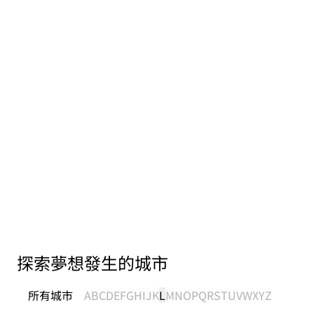
探索夢想發生的城市
所有城市
A
B
C
D
E
F
G
H
I
J
K
L
M
N
O
P
Q
R
S
T
U
V
W
X
Y
Z