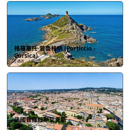
格羅塞托-普魯格納 (Porticcio -
Corsica)
1 酒店
法國普羅旺斯艾克斯
1 酒店