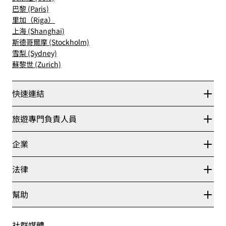
巴黎 (Paris)
里加（Riga）
上海 (Shanghai)
斯德哥爾摩 (Stockholm)
雪梨 (Sydney)
蘇黎世 (Zurich)
快速連結
Radisson Rewards
旅遊專門負責人員
最優惠線上房價保證
Blog
夥伴
企業
目的地
旅行社
全新即將登場的飯店
麗笙酒店集團
法律
Radisson Hotels APP
媒體
運動認證的酒店
工作機會 RHG
隱私權中心
幫助
適合家庭的酒店
工作機會 PPHE
法律聲明
健康與安全
工作機會 EHL
麗賞會條款和條件
消費者提醒
The Club by RHG
社群媒體
網站使用協定