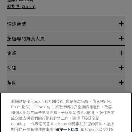
蘇黎世 (Zurich)
快速連結
Radisson Rewards
旅遊專門負責人員
最優惠線上房價保證
Blog
夥伴
企業
目的地
旅行社
全新即將登場的飯店
麗笙酒店集團
法律
Radisson Hotels APP
媒體
運動認證的酒店
工作機會 RHG
隱私權中心
幫助
適合家庭的酒店
工作機會 PPHE
法律聲明
健康與安全
工作機會 EHL
麗賞會條款和條件
消費者提醒
The Club by RHG
社群媒體
網站使用協定
此網站使用 Cookie 和相關技術 (像是網展指標、像素標記和
聯絡
業務開發
數位協助工具
Flash 物件) (「Cookie」) 以確保網站安全無誤地運作、改善
常見問題解答
責任企業
Radisson Hotels 品牌
和個人化您的廣告瀏覽經驗、分析網站流量和使用、記住您的
現代奴役制聲明書
網站地圖
採購
設定並支援我們的行銷和銷售工作。選擇「接受全部
cookie」，代表您同意 Radisson 得蒐集關於您的資料，並按
照我們在隱私權注意事項 [
請按一下此處
] 和 Cookie 以及相關