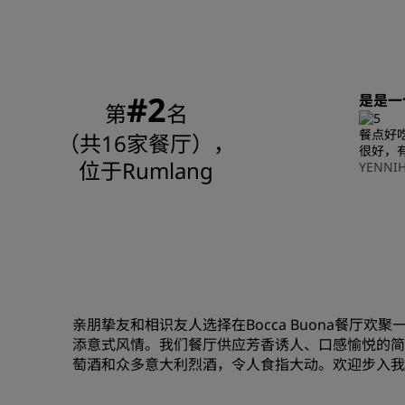
#2
是是一
第
名
餐点好
（共16家餐厅），
很好，
位于Rumlang
YENNI
亲朋挚友和相识友人选择在Bocca Buona餐厅
添意式风情。我们餐厅供应芳香诱人、口感愉悦的简
萄酒和众多意大利烈酒，令人食指大动。欢迎步入我