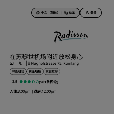
中文 （简体）
|
USD
登录
酒店优惠
探索我们的优惠
在苏黎世机场附近放松身心
美好的初遇，丰厚的奖励
Flughofstrasse 75, Rümlang
当日特惠
邻近机场
黄金地段
家庭友好
提前预订
查看套餐
3.5
(561条评论)
入住
3:00pm
退房
12:00pm
旅行灵感
家庭友好型酒店
Rad Pets