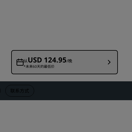
婚礼场地
环保酒店
体育团队住宿
商务旅客
市中心酒店
访问我们的博客
USD 124.95
从
/晚
*未来60天的最低价
丽赏会
了解丽赏会
礼遇
联系方式
如何使用积分
如何赚取积分
预订人员和策划人员