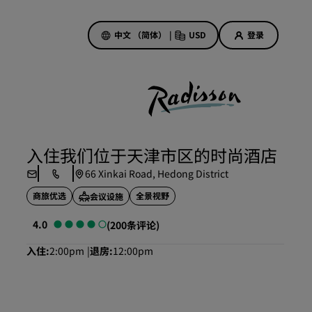
中文 （简体）
|
USD
登录
酒店优惠
探索我们的优惠
入住我们位于天津市区的时尚酒店
美好的初遇，丰厚的奖励
66 Xinkai Road, Hedong District
当日特惠
商旅优选
全景视野
会议设施
提前预订
查看套餐
4.0
(200条评论)
入住
2:00pm
退房
12:00pm
旅行灵感
家庭友好型酒店
Rad Pets