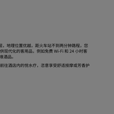
加入
 层，地理位置优越，距火车站不到两分钟路程，您
的客用品，例如免费 Wi-Fi 和 24 小时客
标准酒品。
前往酒店内的悦水疗，恣意享受舒适按摩或芳香护