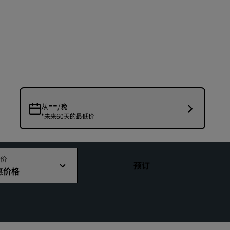
婚礼场地
环保酒店
体育团队住宿
商务旅客
市中心酒店
访问我们的博客
--
从
/晚
*未来60天的最低价
丽赏会
了解丽赏会
礼遇
价
预订
惠价格
如何使用积分
如何赚取积分
预订人员和策划人员