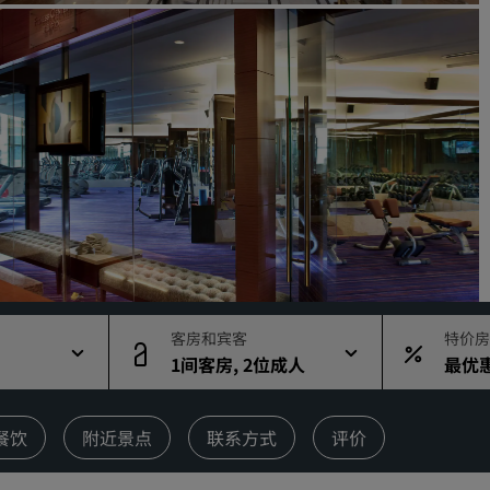
请求报价
活动目的地
行业方案
搜索航班
搜索航班
餐饮
搜索餐厅
客房和宾客
特价房
1间客房, 2位成人
最优
数字服务
丽笙酒店集团应用程序
餐饮
附近景点
联系方式
评价