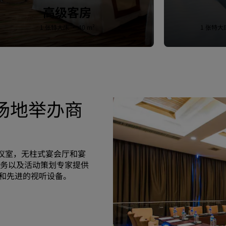
高级客房
1 张特大床 · 40 m²
1 张特大床
场地举办商
间会议室，无柱式宴会厅和宴
务以及活动策划专家提供
i 和先进的视听设备。