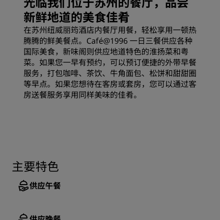
光临我们位于苏州的餐厅，品尝
新鲜地道的美食佳肴
在苏州纽威丽筠酒店内餐厅用餐，轻松享用一顿热
腾腾的鲜美餐点。Café@1996 一日三餐供应各种
国际美食，新味阁则供应地道特色的淮扬菜和粤
菜。如果您一早有预约，可以预订便捷的外带早餐
服务，打包咖啡、茶饮、牛角面包、松饼和甜甜圈
等早点。如果您想待在
客房或套房
，您可以通过客
房送餐服务享用同样美味的佳肴。
主要特色
供应午餐
供应晚餐