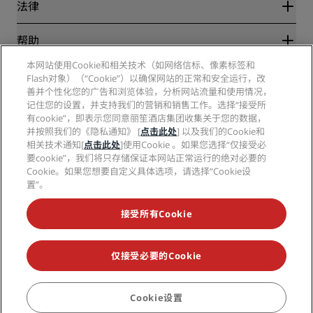
丽笙酒店集团
法律
丽笙酒店集团APP
媒体
体育认证酒店
工作机会 RHG
隐私中心
帮助
家庭友好型酒店
工作机会 PPHE
法律声明
健康与安全
工作机会 EHL
本网站使用Cookie和相关技术（如网络信标、像素标签和
丽赏会条款和条件
消费者警示
Flash对象）（“Cookie”）以确保网站的正常和安全运行，改
The Club by RHG
社交媒体
网站使用协议
联系方式
善并个性化您的广告和浏览体验，分析网站流量和使用情况，
发展机会
数字无障碍
常见问题
记住您的设置，并支持我们的营销和销售工作。选择“接受所
丽笙酒店集团品牌
责任经营
现代奴隶制声明
网站地图
有cookie”，即表示您同意丽笙酒店集团收集关于您的数据，
采购
并按照我们的《隐私通知》 [
点击此处
] 以及我们的Cookie和
相关技术通知[
点击此处
]使用Cookie 。如果您选择“仅接受必
要cookie”，我们将只存储保证本网站正常运行的绝对必要的
Cookie。如果您想要自定义具体选项，请选择“Cookie设
置”。
接受所有Cookie
不再错失我们最受欢迎的酒店优惠
仅接受必要的Cookie
© 2026 丽笙酒店集团.
保留所有权利。RHG丽笙酒店集团、丽筠、丽芮、丽
笙、丽笙精选、丽祺、丽亭、丽柏、丽怡、Prize by Radisson、丽赏会和丽
Cookie设置
预订
笙会议是丽笙酒店集团的商标。