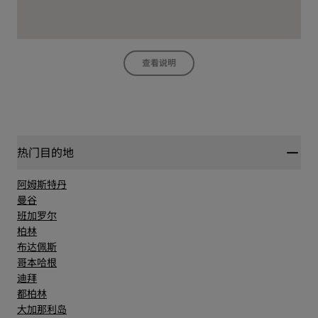
查看说明
热门目的地
阿姆斯特丹
曼谷
班加罗尔
柏林
布达佩斯
哥本哈根
迪拜
都柏林
大加那利岛