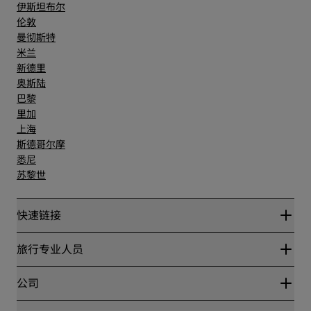
伊斯坦布尔
伦敦
曼彻斯特
米兰
新德里
奥斯陆
巴黎
里加
上海
斯德哥尔摩
悉尼
苏黎世
快速链接
丽赏会
旅行专业人员
优惠在线价格保证
Blog
合作伙伴
公司
目的地
旅行社
新开和即将开业的酒店