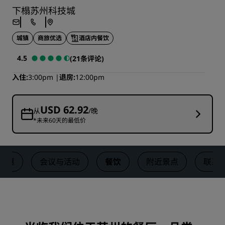
下榻苏州科技城
城镇
商旅优选
酒店内餐饮
4.5
(21条评论)
入住
3:00pm
退房
12:00pm
USD 62.92
从
/晚
*未来60天的最低价
优惠
会议与活动
餐饮
附近景点
联系