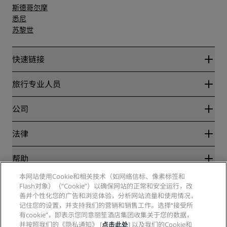
斯德哥尔摩
悉尼
苏黎世
快速链接
丽赏会
旅行专业人员
优惠在线价格保证
Blog
合作伙伴
公司
目的地
旅行社
新开和即将开业的酒店
丽笙酒店集团
法律
丽笙酒店集团APP
媒体
体育认证酒店
工作机会 RHG
隐私中心
帮助
家庭友好型酒店
工作机会 PPHE
法律声明
健康与安全
工作机会 EHL
本网站使用Cookie和相关技术（如网络信标、像素标签和
丽赏会条款和条件
消费者警示
Flash对象）（“Cookie”）以确保网站的正常和安全运行，改
The Club by RHG
社交媒体
网站使用协议
联系方式
善并个性化您的广告和浏览体验，分析网站流量和使用情况，
发展机会
数字无障碍
常见问题
记住您的设置，并支持我们的营销和销售工作。选择“接受所
丽笙酒店集团品牌
责任经营
现代奴隶制声明
网站地图
有cookie”，即表示您同意丽笙酒店集团收集关于您的数据，
采购
并按照我们的《隐私通知》 [
点击此处
] 以及我们的Cookie和