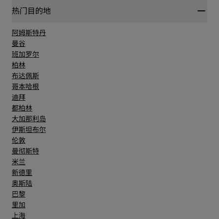
热门目的地
阿姆斯特丹
曼谷
班加罗尔
柏林
布达佩斯
哥本哈根
迪拜
都柏林
大加那利岛
伊斯坦布尔
伦敦
曼彻斯特
米兰
新德里
奥斯陆
巴黎
里加
上海