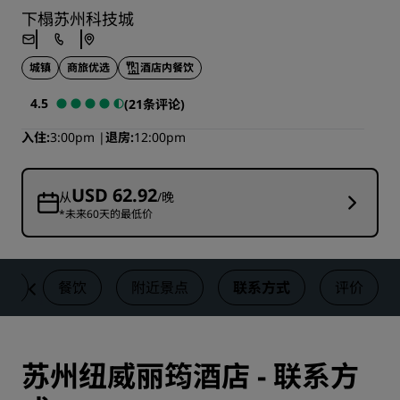
下榻苏州科技城
城镇
商旅优选
酒店内餐饮
4.5
(21条评论)
入住
3:00pm
退房
12:00pm
USD 62.92
从
/晚
*未来60天的最低价
动
餐饮
附近景点
联系方式
评价
苏州纽威丽筠酒店 - 联系方