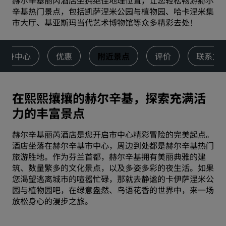
赫尔辛基丽芮酒店坐拥绝佳地理位置，让您轻松畅游赫尔
辛基热门景点，包括凯萨涅米公园与植物园、哈卡涅米集
市大厅、基亚斯玛当代艺术博物馆等众多精彩去处！
健身中心
优惠
附近景点
评价
联系方
在熙熙攘攘的赫尔辛基，探索充满活
力的丰富景点
赫尔辛基丽芮酒店是您开启市中心精彩冒险的完美起点。
酒店坐落在赫尔辛基市中心，周边到处都是赫尔辛基热门
旅游胜地。作为芬兰首都，赫尔辛基拥有美丽典雅的建
筑、数量繁多的文化景点，以及多姿多彩的夜生活。如果
您渴望逃离城市的喧嚣忙碌，那就去静谧的卡伊萨涅米公
园与植物园吧，在绿意盎然、鸟语花香的世界中，来一场
放松身心的漫步之旅。