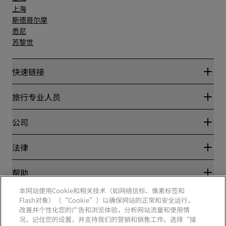
上海
斯德哥尔摩
悉尼
苏黎世
快速链接
丽赏会
旅行专业人员
优惠在线价格保证
Blog
合作伙伴
公司
目的地
旅行社
新开和即将开业的酒店
丽笙酒店集团
法律
丽笙酒店集团APP
媒体
体育认证酒店
工作机会 RHG
隐私中心
帮助
家庭友好型酒店
工作机会 PPHE
法律声明
健康与安全
工作机会 EHL
本网站使用Cookie和相关技术（如网络信标、像素标签和
丽赏会条款和条件
消费者警示
The Club by RHG
Flash对象）（“Cookie”）以确保网站的正常和安全运行，
社交媒体
网站使用协议
联系方式
改善并个性化您的广告和浏览体验，分析网站流量和使用情
发展机会
数字无障碍
常见问题
况，记住您的设置，并支持我们的营销和销售工作。选择“接
责任经营
丽笙酒店集团品牌
现代奴隶制声明