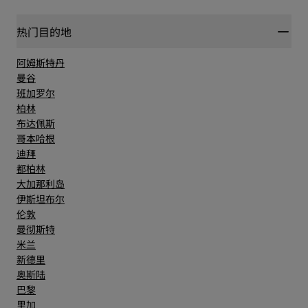
热门目的地
阿姆斯特丹
曼谷
班加罗尔
柏林
布达佩斯
哥本哈根
迪拜
都柏林
大加那利岛
伊斯坦布尔
伦敦
曼彻斯特
米兰
新德里
奥斯陆
巴黎
里加