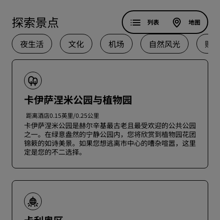
探索景点
列表
地图
夜生活
文化
机场
自然风光
购
卡伊萨涅米公园与植物园
距离酒店0.15英里/0.25公里
卡伊萨涅米公园是赫尔辛基最古老且最受欢迎的公共公园
之一。在绿意盎然的宁静公园内，您将欣赏到植物园花团
锦簌的如诗美景。如果您想逃离市中心的嘈杂喧嚣，这里
定是您的不二选择。