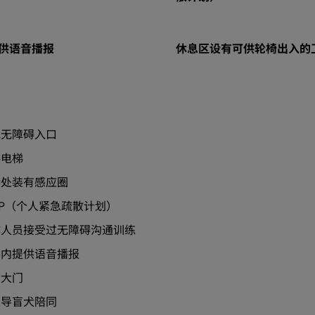
供语音播报
休息区设有可供轮椅出入的
他无障碍入口
供电梯
待处装有感应圈
EEP（个人紧急疏散计划）
作人员接受过无障碍沟通训练
梯内提供语音播报
动大门
迎导盲犬陪同