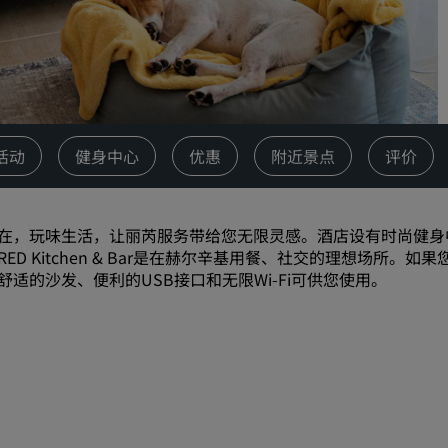
请求报价
活动目的地
行业方案
搜索航班
活动
健身中心
优惠
附近景点
评价
搜索航班
在，玩味生活，让丽芮服务带给您无限灵感。酒店设有时尚健身
餐饮
RED Kitchen & Bar是在赫尔辛基用餐、社交的理想场
舒适的沙发、便利的USB接口和无限Wi-Fi可供您使用。
搜索餐厅
数字服务
丽笙酒店集团应用程序