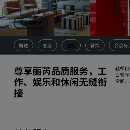
中国附属品牌
查看图片
概述
客房
服务
餐饮
会议与
尊享丽芮品质服务，工
轻松自
日餐厅
作、娱乐和休闲无缝衔
空间，
接