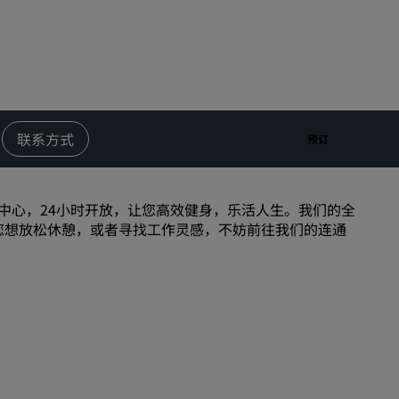
婚礼场地
环保酒店
体育团队住宿
商务旅客
市中心酒店
联系方式
预订
访问我们的博客
丽赏会
中心，24小时开放，让您高效健身，乐活人生。我们的全
所。如果您想放松休憩，或者寻找工作灵感，不妨前往我们的连通
了解丽赏会
礼遇
如何使用积分
如何赚取积分
预订人员和策划人员