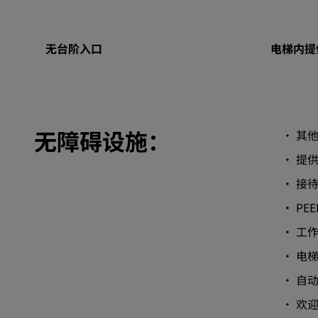
无台阶入口
电梯内提
无障碍设施：
• 其
• 提
• 接
• P
• 工
• 电
• 自
• 欢