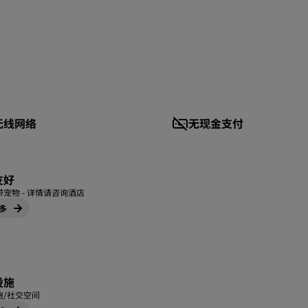
无线网络
无现金支付
友好
宠物 - 详情请咨询酒店
多
设施
施/社交空间