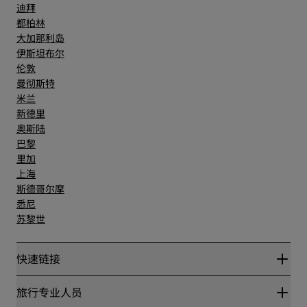
迪拜
都柏林
大加那利岛
伊斯坦布尔
伦敦
曼彻斯特
米兰
新德里
奥斯陆
巴黎
里加
上海
斯德哥尔摩
悉尼
苏黎世
快速链接
丽赏会
旅行专业人员
优惠在线价格保证