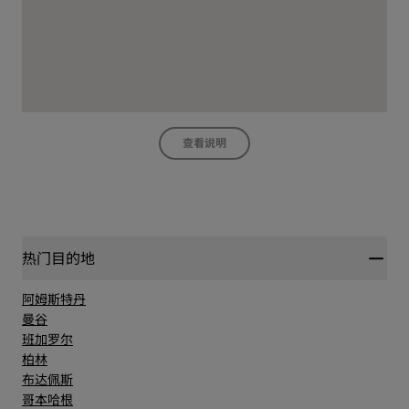
查看说明
热门目的地
阿姆斯特丹
曼谷
班加罗尔
柏林
布达佩斯
哥本哈根