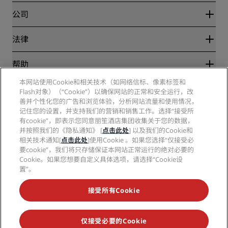
Blog
合作伙伴
公司
目的地
旅行社
新开和即将开业的酒店
丽笙酒店集团
法律
丽笙酒店集团APP
媒体
体育认证酒店
工作机会 RHG
隐私中心
帮助
家庭友好型酒店
工作机会 PPHE
法律声明
健康与安全
工作机会 EHL
本网站使用Cookie和相关技术（如网络信标、像素标签和
丽赏会条款和条件
消费者警示
Flash对象）（“Cookie”）以确保网站的正常和安全运行，改
The Club by RHG
社交媒体
网站使用协议
联系方式
善并个性化您的广告和浏览体验，分析网站流量和使用情况，
发展机会
数字无障碍
常见问题
记住您的设置，并支持我们的营销和销售工作。选择“接受所
丽笙酒店集团品牌
责任经营
现代奴隶制声明
网站地图
有cookie”，即表示您同意丽笙酒店集团收集关于您的数据，
采购
并按照我们的《隐私通知》 [
点击此处
] 以及我们的Cookie和
相关技术通知[
点击此处
]使用Cookie 。如果您选择“仅接受必
要cookie”，我们将只存储保证本网站正常运行的绝对必要的
Cookie。如果您想要自定义具体选项，请选择“Cookie设
置”。
接受所有Cookie
不再错失我们最受欢迎的酒店优惠
仅接受必要的Cookie