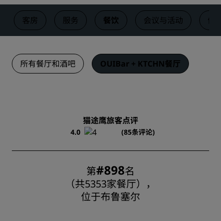
客房
服务
餐饮
会议与活动
健
所有餐厅和酒吧
OUIBar + KTCHN餐厅
猫途鹰旅客点评
4.0
(85条评论)
#898
第
名
（共5353家餐厅），
位于布鲁塞尔