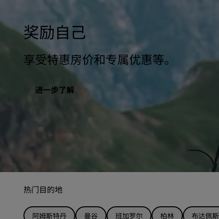
奖励自己
享受特惠房价和专属优惠等。
进一步了解
热门目的地
阿姆斯特丹
曼谷
班加罗尔
柏林
布达佩斯