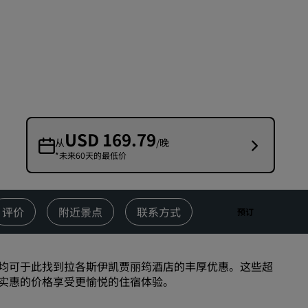
婚礼场地
环保酒店
体育团队住宿
商务旅客
市中心酒店
访问我们的博客
USD 169.79
从
/晚
*未来60天的最低价
丽赏会
了解丽赏会
礼遇
评价
附近景点
联系方式
预订
如何使用积分
如何赚取积分
均可于此找到拉各斯伊凯贾丽筠酒店的丰厚优惠。这些超
预订人员和策划人员
实惠的价格享受更愉悦的住宿体验。