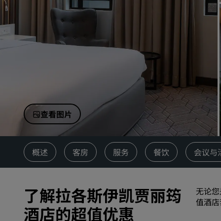
中国附属品牌
查看图片
概述
客房
服务
餐饮
会议与
了解拉各斯伊凯贾丽筠
无论您
值酒店
酒店的超值优惠