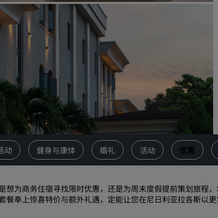
请求报价
活动目的地
行业方案
搜索航班
搜索航班
餐饮
搜索餐厅
活动
健身与康体
婚礼
活动
优惠
数字服务
丽笙酒店集团应用程序
是想为商务住宿寻找限时优惠，还是为周末度假提前策划旅程，
套餐奉上惊喜特价与额外礼遇，定能让您在尼日利亚拉各斯以更