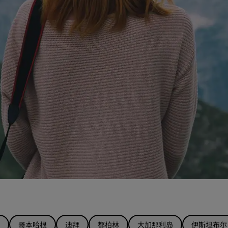
哥本哈根
迪拜
都柏林
大加那利岛
伊斯坦布尔