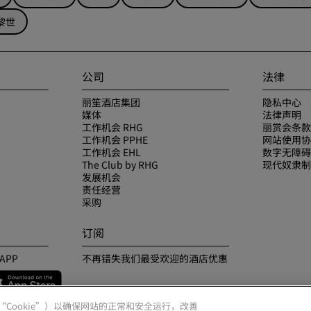
黎世
公司
法律
丽笙酒店集团
隐私中心
媒体
法律声明
工作机会 RHG
丽赏会条款
工作机会 PPHE
网站使用协
工作机会 EHL
数字无障碍
The Club by RHG
现代奴隶制
发展机会
责任经营
采购
订阅
APP
不再错失我们最受欢迎的酒店优惠
（“Cookie”）以确保网站的正常和安全运行，改善