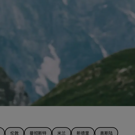
伦敦
曼彻斯特
米兰
新德里
奥斯陆