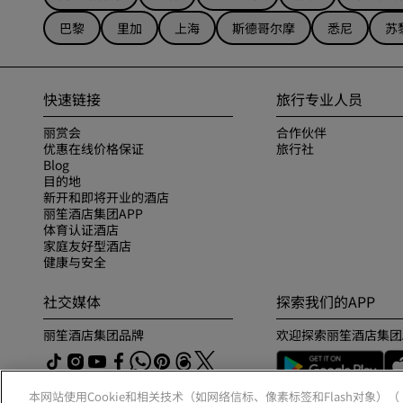
巴黎
里加
上海
斯德哥尔摩
悉尼
苏
快速链接
旅行专业人员
丽赏会
合作伙伴
优惠在线价格保证
旅行社
Blog
目的地
新开和即将开业的酒店
丽笙酒店集团APP
体育认证酒店
家庭友好型酒店
健康与安全
社交媒体
探索我们的APP
丽笙酒店集团品牌
欢迎探索丽笙酒店集团
本网站使用Cookie和相关技术（如网络信标、像素标签和Flash对象）