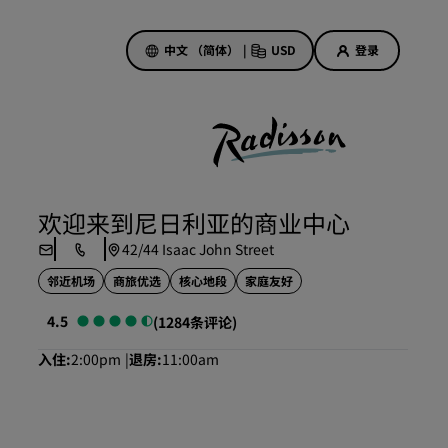
中文 （简体）
|
USD
登录
酒店优惠
探索我们的优惠
欢迎来到尼日利亚的商业中心
美好的初遇，丰厚的奖励
42/44 Isaac John Street
当日特惠
邻近机场
商旅优选
核心地段
家庭友好
提前预订
查看套餐
4.5
(1284条评论)
入住
2:00pm
退房
11:00am
旅行灵感
家庭友好型酒店
Rad Pets