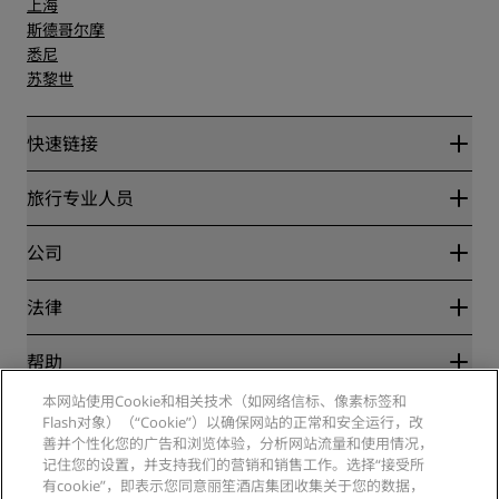
上海
斯德哥尔摩
悉尼
苏黎世
快速链接
丽赏会
旅行专业人员
优惠在线价格保证
Blog
合作伙伴
公司
目的地
旅行社
新开和即将开业的酒店
丽笙酒店集团
法律
丽笙酒店集团APP
媒体
体育认证酒店
工作机会 RHG
隐私中心
帮助
家庭友好型酒店
工作机会 PPHE
法律声明
健康与安全
工作机会 EHL
本网站使用Cookie和相关技术（如网络信标、像素标签和
丽赏会条款和条件
消费者警示
Flash对象）（“Cookie”）以确保网站的正常和安全运行，改
The Club by RHG
社交媒体
网站使用协议
联系方式
善并个性化您的广告和浏览体验，分析网站流量和使用情况，
发展机会
数字无障碍
常见问题
记住您的设置，并支持我们的营销和销售工作。选择“接受所
丽笙酒店集团品牌
责任经营
现代奴隶制声明
网站地图
有cookie”，即表示您同意丽笙酒店集团收集关于您的数据，
采购