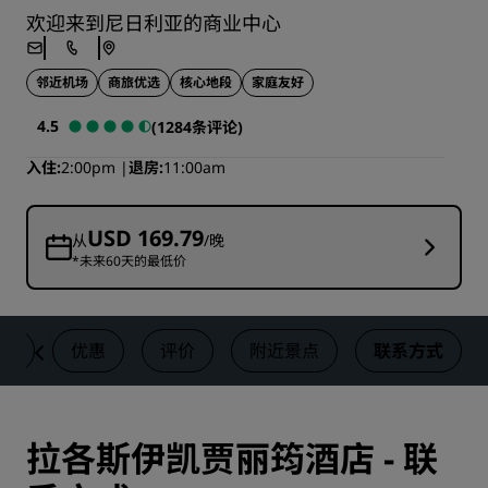
欢迎来到尼日利亚的商业中心
邻近机场
商旅优选
核心地段
家庭友好
4.5
(1284条评论)
入住
2:00pm
退房
11:00am
USD 169.79
从
/晚
*未来60天的最低价
动
优惠
评价
附近景点
联系方式
拉各斯伊凯贾丽筠酒店 - 联