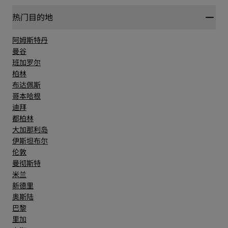
热门目的地
阿姆斯特丹
曼谷
班加罗尔
柏林
布达佩斯
哥本哈根
迪拜
都柏林
大加那利岛
伊斯坦布尔
伦敦
曼彻斯特
米兰
新德里
奥斯陆
巴黎
里加