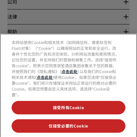
合作伙伴
公司
目的地
旅行社
新开和即将开业的酒店
丽笙酒店集团
法律
丽笙酒店集团APP
媒体
体育认证酒店
工作机会 RHG
隐私中心
帮助
家庭友好型酒店
工作机会 PPHE
法律声明
健康与安全
工作机会 EHL
本网站使用Cookie和相关技术（如网络信标、像素标签和
丽赏会条款和条件
消费者警示
Flash对象）（“Cookie”）以确保网站的正常和安全运行，改
The Club by RHG
社交媒体
网站使用协议
联系方式
善并个性化您的广告和浏览体验，分析网站流量和使用情况，
发展机会
数字无障碍
常见问题
记住您的设置，并支持我们的营销和销售工作。选择“接受所
丽笙酒店集团品牌
责任经营
现代奴隶制声明
网站地图
有cookie”，即表示您同意丽笙酒店集团收集关于您的数据，
采购
并按照我们的《隐私通知》 [
点击此处
] 以及我们的Cookie和
相关技术通知[
点击此处
]使用Cookie 。如果您选择“仅接受必
要cookie”，我们将只存储保证本网站正常运行的绝对必要的
Cookie。如果您想要自定义具体选项，请选择“Cookie设
置”。
接受所有Cookie
不再错失我们最受欢迎的酒店优惠
仅接受必要的Cookie