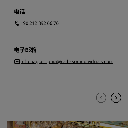
电话
+90 212 892 66 76
电子邮箱
info.hagiasophia@radissonindividuals.com