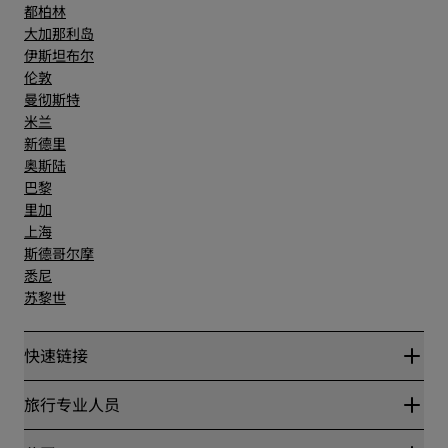
都柏林
大加那利岛
伊斯坦布尔
伦敦
曼彻斯特
米兰
新德里
奥斯陆
巴黎
里加
上海
斯德哥尔摩
悉尼
苏黎世
快速链接
丽赏会
旅行专业人员
优惠在线价格保证
Blog