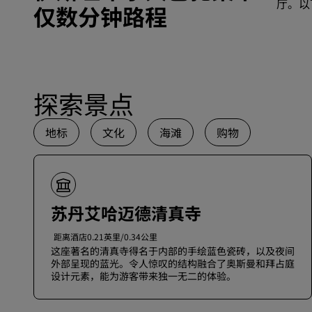
厅。以
仅数分钟路程
探索景点
地标
文化
海滩
购物
苏丹艾哈迈德清真寺
距离酒店0.21英里/0.34公里
这座著名的清真寺得名于内部的手绘蓝色瓷砖，以及夜间
外部呈现的蓝光。令人惊叹的结构融合了奥斯曼和拜占庭
设计元素，能为游客带来独一无二的体验。