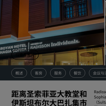
中国附属品牌
查看图片
概述
客房
服务
餐饮
会议与
距离圣索菲亚大教堂和
Rad
Sop
伊斯坦布尔大巴扎集市
（Su