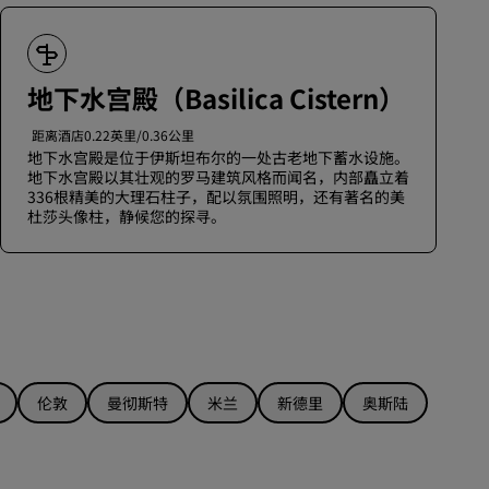
地下水宫殿（Basilica Cistern）
距离酒店0.22英里/0.36公里
地下水宫殿是位于伊斯坦布尔的一处古老地下蓄水设施。
地下水宫殿以其壮观的罗马建筑风格而闻名，内部矗立着
336根精美的大理石柱子，配以氛围照明，还有著名的美
杜莎头像柱，静候您的探寻。
伦敦
曼彻斯特
米兰
新德里
奥斯陆