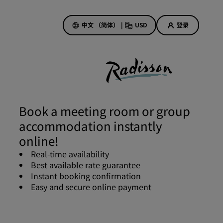
中文 （简体）
|
USD
登录
酒店优惠
探索我们的优惠
Book a meeting room or group
美好的初遇，丰厚的奖励
accommodation instantly
当日特惠
online!
提前预订
Real-time availability
查看套餐
Best available rate guarantee
Instant booking confirmation
Easy and secure online payment
旅行灵感
家庭友好型酒店
Rad Pets