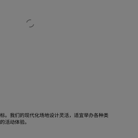
婚礼场地
环保酒店
体育团队住宿
商务旅客
市中心酒店
访问我们的博客
丽赏会
了解丽赏会
礼遇
如何使用积分
如何赚取积分
标。我们的现代化场地设计灵活，适宜举办各种类
的活动体验。
预订人员和策划人员