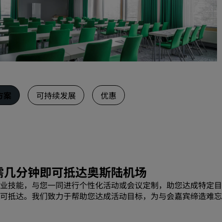
请求报价
活动目的地
行业方案
搜索航班
搜索航班
方案
可持续发展
优惠
餐饮
搜索餐厅
数字服务
需几分钟即可抵达奥斯陆机场
业技能，与您一同进行个性化活动或会议定制，助您达成特定目
丽笙酒店集团应用程序
可抵达。我们致力于帮助您达成活动目标，为与会嘉宾缔造难忘