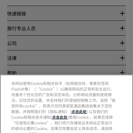
快速链接
丽赏会
旅行专业人员
优惠在线价格保证
Blog
合作伙伴
公司
目的地
旅行社
新开和即将开业的酒店
丽笙酒店集团
法律
丽笙酒店集团APP
媒体
体育认证酒店
工作机会 RHG
隐私中心
帮助
家庭友好型酒店
工作机会 PPHE
法律声明
健康与安全
工作机会 EHL
本网站使用Cookie和相关技术（如网络信标、像素标签和
丽赏会条款和条件
消费者警示
The Club by RHG
Flash对象）（“Cookie”）以确保网站的正常和安全运行，
社交媒体
网站使用协议
联系方式
改善并个性化您的广告和浏览体验，分析网站流量和使用情
发展机会
数字无障碍
常见问题
况，记住您的设置，并支持我们的营销和销售工作。选择“接
责任经营
丽笙酒店集团品牌
现代奴隶制声明
网站地图
受所有cookie”，即表示您同意丽笙酒店集团收集关于您的
采购
数据，并按照我们的《隐私通知》 [
点击此处
] 以及我们的
Cookie和相关技术通知[
点击此处
]使用Cookie 。如果您选择
“仅接受必要cookie”，我们将只存储保证本网站正常运行
的绝对必要的Cookie。如果您想要自定义具体选项，请选择