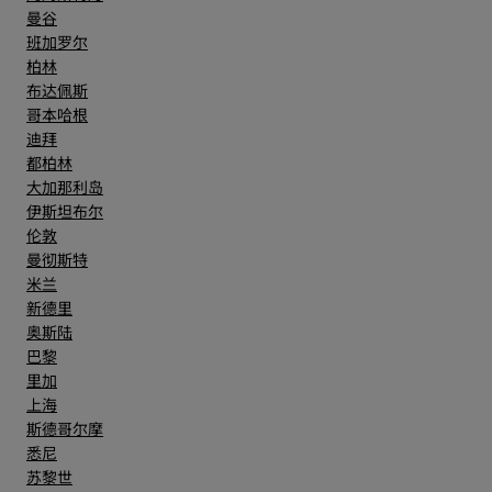
曼谷
班加罗尔
柏林
布达佩斯
哥本哈根
迪拜
都柏林
大加那利岛
伊斯坦布尔
伦敦
曼彻斯特
米兰
新德里
奥斯陆
巴黎
里加
上海
斯德哥尔摩
悉尼
苏黎世