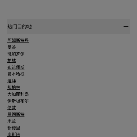
热门目的地
阿姆斯特丹
曼谷
班加罗尔
柏林
布达佩斯
哥本哈根
迪拜
都柏林
大加那利岛
伊斯坦布尔
伦敦
曼彻斯特
米兰
新德里
奥斯陆