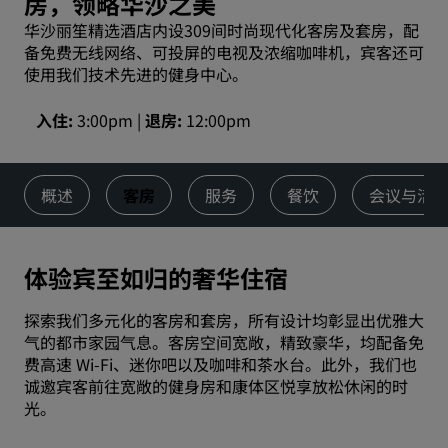
房，领略华沙之美
华沙丽笙精选酒店内设309间时尚现代化客房及套房，配
备免费无线网络、可投屏的电视及浓缩咖啡机，宾客还可
使用我们技术先进的健身中心。
入住
3:00pm
退房
12:00pm
概述
客房
服务
餐饮
会议与活
体验宾至如归的奢华住宿
探索我们多元化的客房和套房，所有设计均彰显出优雅大
气的都市家园气息。客房空间宽敞，精致豪华，均配备免
费高速 Wi-Fi、迷你吧以及咖啡和茶水台。此外，我们也
诚邀宾客前往宽敞的健身房和康体区悦享放松休闲的时
光。