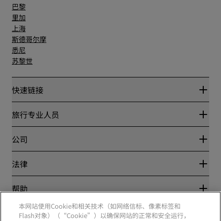
巴黎
里加
上海
斯德哥尔摩
悉尼
苏黎世
快速链接
丽赏会
旅行专业人员
优惠在线价格保证
Blog
合作伙伴
公司
目的地
旅行社
新开和即将开业的酒店
丽笙酒店集团
法律
丽笙酒店集团APP
媒体
体育认证酒店
工作机会 RHG
隐私中心
帮助
家庭友好型酒店
工作机会 PPHE
法律声明
健康与安全
工作机会 EHL
本网站使用Cookie和相关技术（如网络信标、像素标签和
丽赏会条款和条件
消费者警示
The Club by RHG
Flash对象）（“Cookie”）以确保网站的正常和安全运行，
社交媒体
网站使用协议