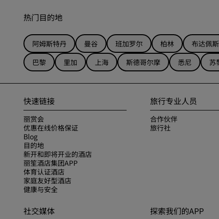
热门目的地
阿姆斯特丹
曼谷
班加罗尔
柏林
布达佩斯
巴黎
里加
上海
斯德哥尔摩
悉尼
苏
快速链接
旅行专业人员
丽赏会
合作伙伴
优惠在线价格保证
旅行社
Blog
目的地
新开和即将开业的酒店
丽笙酒店集团APP
体育认证酒店
家庭友好型酒店
健康与安全
社交媒体
探索我们的APP