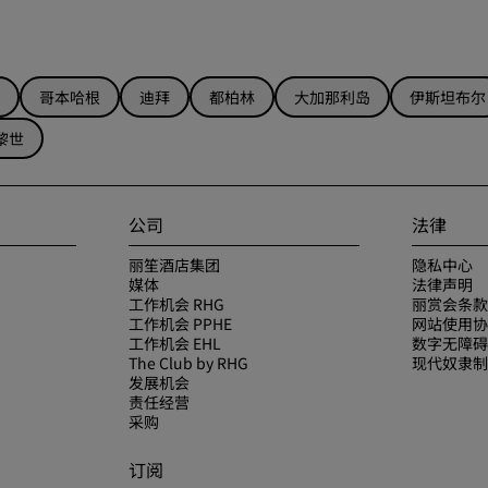
哥本哈根
迪拜
都柏林
大加那利岛
伊斯坦布尔
黎世
公司
法律
丽笙酒店集团
隐私中心
媒体
法律声明
工作机会 RHG
丽赏会条款
工作机会 PPHE
网站使用协
工作机会 EHL
数字无障碍
The Club by RHG
现代奴隶制
发展机会
责任经营
采购
订阅