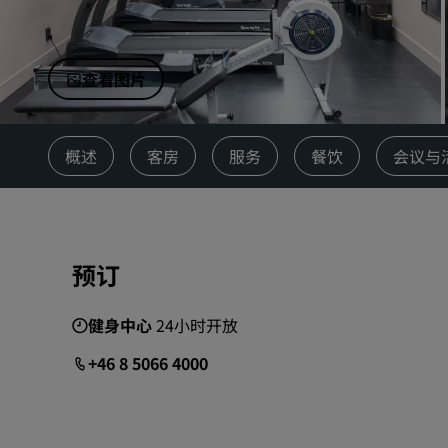
中国附属品牌
查看图片
概述
客房
服务
餐饮
会议与
预订
健身中心
24小时开放
+46 8 5066 4000