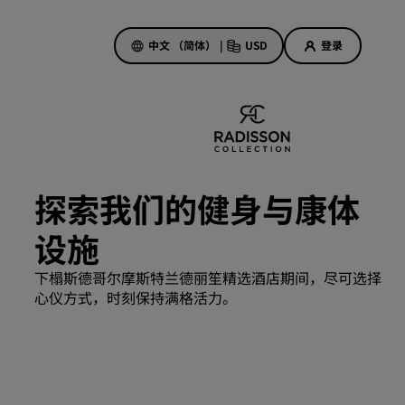
中文 （简体）
|
USD
登录
酒店优惠
探索我们的优惠
探索我们的健身与康体
美好的初遇，丰厚的奖励
设施
当日特惠
提前预订
下榻斯德哥尔摩斯特兰德丽笙精选酒店期间，尽可选择
查看套餐
心仪方式，时刻保持满格活力。
旅行灵感
家庭友好型酒店
Rad Pets