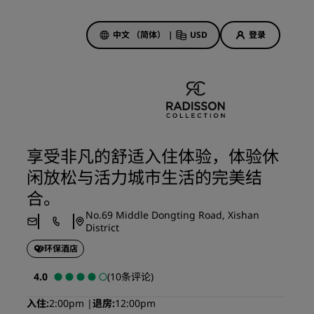
中文 （简体）
|
USD
登录
酒店优惠
探索我们的优惠
享受非凡的舒适入住体验，体验休
美好的初遇，丰厚的奖励
闲放松与活力城市生活的完美结
当日特惠
合。
提前预订
No.69 Middle Dongting Road, Xishan
查看套餐
District
环保酒店
旅行灵感
4.0
(10条评论)
家庭友好型酒店
入住
2:00pm
退房
12:00pm
Rad Pets