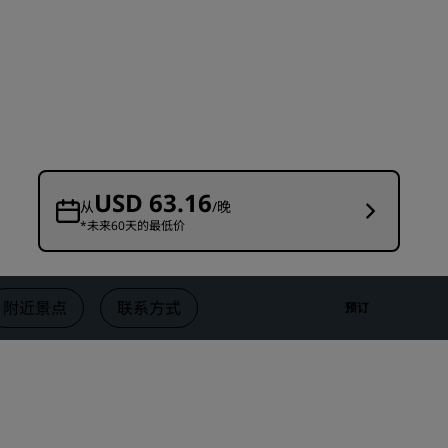
婚礼场地
环保酒店
体育团队住宿
商务旅客
市中心酒店
访问我们的博客
USD 63.16
从
/晚
*未来60天的最低价
丽赏会
了解丽赏会
礼遇
附近景点
联系方式
预订
如何使用积分
如何赚取积分
预订人员和策划人员