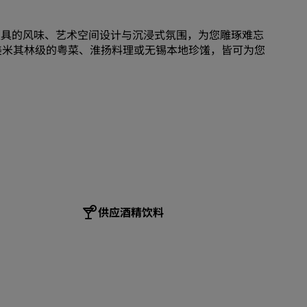
加入
独具的风味、艺术空间设计与沉浸式氛围，为您雕琢难忘
美米其林级的粤菜、淮扬料理或无锡本地珍馐，皆可为您
供应酒精饮料