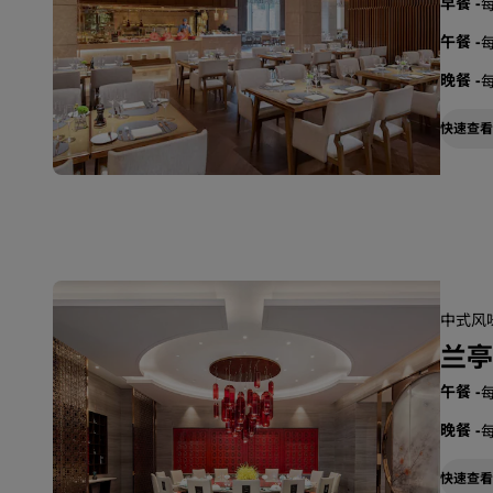
早餐
-
每
午餐
-
每
晚餐
-
每
快速查看
中式风味
兰亭
午餐
-
每
晚餐
-
每
快速查看