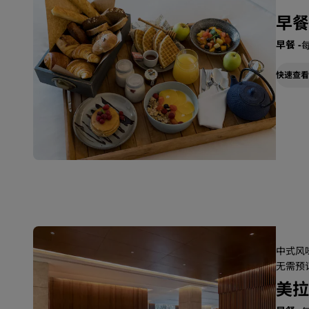
早餐
早餐
-
每
快速查看
中式风味
无需预订 
美拉