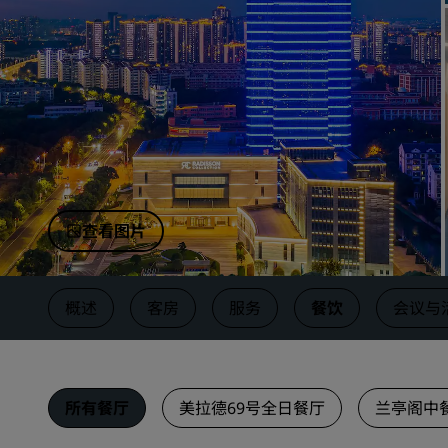
中国附属品牌
查看图片
概述
客房
服务
餐饮
会议与
所有餐厅
美拉德69号全日餐厅
兰亭阁中