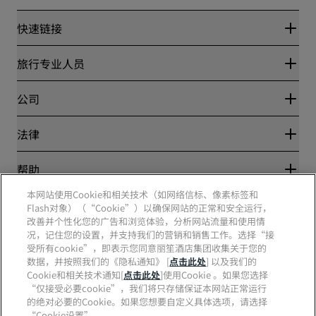
快速链接
丽赏会
旅行专业人员
优惠在线价格保证
Blog
合作伙伴
公司
目的地
旅行社
新开和即将开业的酒店
丽笙酒店集团
法律
丽笙酒店集团APP
媒体
体育认证酒店
工作机会 RHG
隐私中心
帮助
家庭友好型酒店
工作机会 PPHE
法律声明
健康与安全
工作机会 EHL
本网站使用Cookie和相关技术（如网络信标、像素标签和
丽赏会条款和条件
消费者警示
The Club by RHG
Flash对象）（“Cookie”）以确保网站的正常和安全运行，
社交媒体
网站使用协议
联系方式
改善并个性化您的广告和浏览体验，分析网站流量和使用情
发展机会
数字无障碍
常见问题
况，记住您的设置，并支持我们的营销和销售工作。选择“接
责任经营
丽笙酒店集团品牌
现代奴隶制声明
网站地图
受所有cookie”，即表示您同意丽笙酒店集团收集关于您的
采购
数据，并按照我们的《隐私通知》 [
点击此处
] 以及我们的
Cookie和相关技术通知[
点击此处
]使用Cookie 。如果您选择
“仅接受必要cookie”，我们将只存储保证本网站正常运行
的绝对必要的Cookie。如果您想要自定义具体选项，请选择
“Cookie设置”。