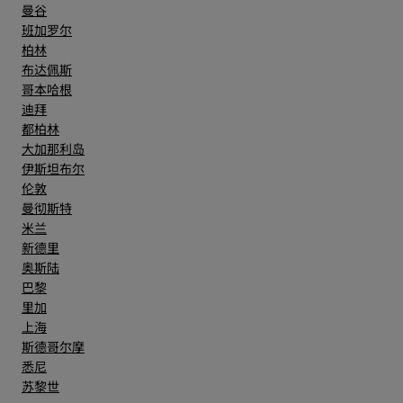
曼谷
班加罗尔
柏林
布达佩斯
哥本哈根
迪拜
都柏林
大加那利岛
伊斯坦布尔
伦敦
曼彻斯特
米兰
新德里
奥斯陆
巴黎
里加
上海
斯德哥尔摩
悉尼
苏黎世