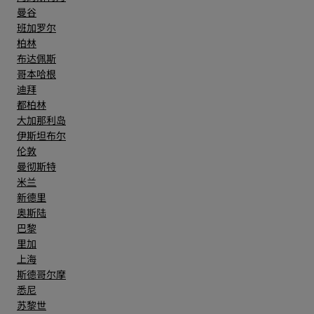
曼谷
班加罗尔
柏林
布达佩斯
哥本哈根
迪拜
都柏林
大加那利岛
伊斯坦布尔
伦敦
曼彻斯特
米兰
新德里
奥斯陆
巴黎
里加
上海
斯德哥尔摩
悉尼
苏黎世