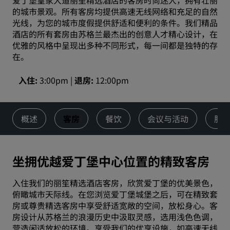
爱丁堡皇家大道丽笙精选酒店的客房时尚迷人，拥有壮丽
的城市景观。所有客房均提供高速无线网络和充足的自然
光线，为您的城市度假提供舒适和便利的条件。我们精品
酒店的所有套房由苏格兰最杰出的创意人才精心设计，在
优雅的风格中呈现出多种不同形式，每一间都是独特的存
在。
入住
3:00pm
退房
12:00pm
概述
客房
餐饮
会议与活动
服
坐拥优越爱丁堡中心位置的精致客房
入住我们的丽笙精选酒店客房，欣赏爱丁堡的优美景色，
俯瞰城市天际线。在您浏览爱丁堡城堡之后，可在精致套
房或尊贵精选客房中享受舒适宽敞的空间，放松身心。客
房设计从苏格兰的浪漫历史中汲取灵感，选用浅色色调，
营造闲适放松的环境。享受我们的优享设施，如高速无线