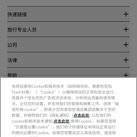
快速链接
丽赏会
旅行专业人员
优惠在线价格保证
Blog
合作伙伴
公司
目的地
旅行社
新开和即将开业的酒店
丽笙酒店集团
法律
丽笙酒店集团APP
媒体
体育认证酒店
工作机会 RHG
隐私中心
帮助
家庭友好型酒店
工作机会 PPHE
法律声明
健康与安全
工作机会 EHL
本网站使用Cookie和相关技术（如网络信标、像素标签和
丽赏会条款和条件
消费者警示
The Club by RHG
Flash对象）（“Cookie”）以确保网站的正常和安全运行，
社交媒体
网站使用协议
联系方式
改善并个性化您的广告和浏览体验，分析网站流量和使用情
发展机会
数字无障碍
常见问题
况，记住您的设置，并支持我们的营销和销售工作。选择“接
责任经营
丽笙酒店集团品牌
现代奴隶制声明
网站地图
受所有cookie”，即表示您同意丽笙酒店集团收集关于您的
采购
数据，并按照我们的《隐私通知》 [
点击此处
] 以及我们的
Cookie和相关技术通知[
点击此处
]使用Cookie 。如果您选择
“仅接受必要cookie”，我们将只存储保证本网站正常运行
的绝对必要的Cookie。如果您想要自定义具体选项，请选择